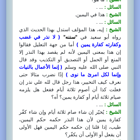
السائل :
... .
الشيخ :
هذا في اليمين.
السائل :
... .
الشيخ :
إيه، هذا المؤلف استدل بهذا الحديث الذي
رواه أبو سعيد في
"سننه"
( لا نذر في غضب
وكفارته كفارة يمين )
أما من جهة التعليل فقالوا
إن هذا بمعنى اليمين لأنه لم يقصد بهذا النذر إلا
المنع أو الحمل أو التصديق أو التكذيب وقد قال
النبي صلى الله عليه وسلم
( إنما الأعمال بالنيات
وإنما لكل امرئ ما نوى )
إذًا نضرب مثالا حتى
نعرف كيف التخيير، هذا رجل قال لله علي نذر إن
فعلت كذا أن أصوم ثلاثة أيام ففعل هل يلزمه
صيام ثلاثة أيام أو كفارة يمين؟ أه؟
السائل :
... .
الشيخ :
يُخيّر إن شاء صام ثلاثة أيام وإن شاء كفّر
كفارة يمين لأن هذا النذر حكمه حكم اليمين،
طيب، إذا قلنا إن حكمه حكم اليمين فهل الأولى
أن يفعل أو الأولى أن يكفّر؟