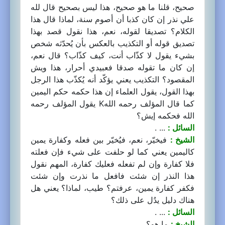
صحيح، قلنا ما هو صحيح، هذا ليس بصحيح قال لله
علي نذر إن كان كذبا أن أصوم سنة، لماذا قال هذا
الكلام؟ تصديقا لقوله، نعم، هذا نقول قصد بهذا
تصديق قوله أو التكذيب بالعكس بأن يُحدّثه شخص
بشيء يقول لا كذّاب أنت، كيف كذّاب؟ قال نعم،
إن كان ما تقوله صدقا فعبيدي أحرار، هذا ويش
المقصود؟ التكذيب يعني يؤكّد أنه يُكذّب هذا الرجل
بهذا القول، يقول العلماء إن هذا حكمه حكم اليمين
كما قال المؤلف رحمه اللهK يقول المؤلف رحمه
الله فحكمه إيش؟
السائل :
... .
الشيخ :
فيخيّر، نعم، فيُخيّر بين فعله وكفارة يمين
كاليمين يعني كما لو حلفت على شيء فإن فعلته
فلا كفارة وإن لم تفعله فعليك كفارة، المهم نقول
هذا النذر إن شئت فافعل ما نذرت وإن شئت
فكفر كفارة يمين، عرفتم؟ طيب، لماذا؟ يعني هل
هناك دليل يدُل على ذلك؟
السائل :
... .
الشيخ :
ما هو؟