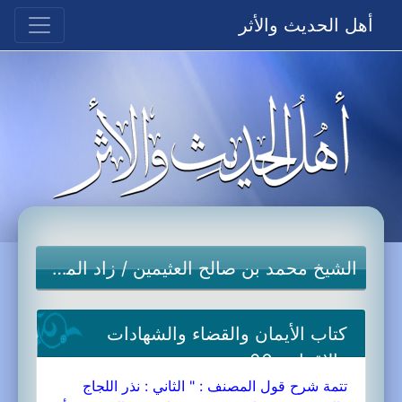
أهل الحديث والأثر
الشيخ محمد بن صالح العثيمين
/
زاد المستقنع
كتاب الأيمان والقضاء والشهادات
والإقرار-06a
تتمة شرح قول المصنف : " الثاني : نذر اللجاج