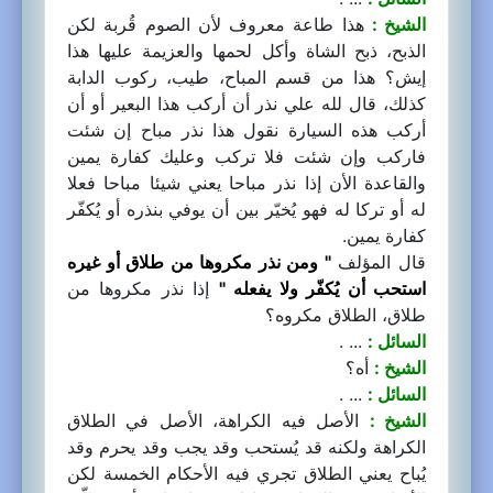
الشيخ :
هذا طاعة معروف لأن الصوم قُربة لكن
الذبح، ذبح الشاة وأكل لحمها والعزيمة عليها هذا
إيش؟ هذا من قسم المباح، طيب، ركوب الدابة
كذلك، قال لله علي نذر أن أركب هذا البعير أو أن
أركب هذه السيارة نقول هذا نذر مباح إن شئت
فاركب وإن شئت فلا تركب وعليك كفارة يمين
والقاعدة الأن إذا نذر مباحا يعني شيئا مباحا فعلا
له أو تركا له فهو يُخيّر بين أن يوفي بنذره أو يُكفّر
كفارة يمين.
قال المؤلف
" ومن نذر مكروها من طلاق أو غيره
استحب أن يُكفّر ولا يفعله "
إذا نذر مكروها من
طلاق، الطلاق مكروه؟
السائل :
... .
الشيخ :
أه؟
السائل :
... .
الشيخ :
الأصل فيه الكراهة، الأصل في الطلاق
الكراهة ولكنه قد يُستحب وقد يجب وقد يحرم وقد
يُباح يعني الطلاق تجري فيه الأحكام الخمسة لكن