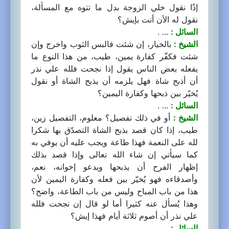
إذًا نقول خلي الزوجة بدل ما تتوه مع المسألة،
نقول له الأن أنت بإيش؟
السائل :
... .
الشيخ :
بالخيار، إن شئت فالبس الثوب واخرج وإن
شئت فكفّر كفارة يمين، طيب، من هذا النوع ما
يفعله بعض الناس يقول إذا نجحت فلله علي نذر
أن أذبح شاة فهل يلزمه أن يذبح الشاة أو نقول
يُخيّر بين ذبحها وكفارة اليمين؟
السائل :
... .
الشيخ :
أو في ذلك تفصيل؟ معلوم، التفصيل زين،
طيب، إذا كان قصد بذبح الشاة التصدّق بها شكرا
لله على النعمة فهذا طاعة ويجب عليه أن يوفي به
كما سيأتي إن شاء الله تعالى وإذا قصد بذلك
إظهار الفرح أن يذبحها ويدعو إخوانه، نعم،
وأصدقاءه فهو يُخيّر بين فعله وكفارة اليمين لأن
هذا من باب المباح وليس من باب الطاعة، واضح؟
وهذا يُسأل عنه كثيرا أما لو قال إن نجحت فلله
علي نذر أن أصوم ثلاثة أيام فهذا إيش؟
السائل :
... .