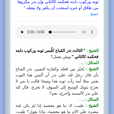
ثوبه وركوب دابته فحكمه كالثاني وإن نذر مكروها
من طلاق أو غيره استحب أن يكفر ولا يفعله "
حفظ
الشيخ :
" الثالث نذر المُباح كلُبس ثوبه وركوب دابته
فحكمه كالثاني "
ويش يعمل؟
السائل :
... .
الشيخ :
يُخيّر بين فعله وكفارة اليمين، نذر المباح
بأن قال رجل لله علي نذر أن ألبس هذا الثوب
يعني مثلا أمه رأت ثوبه هذا وسِخا قالت يا بني لا
تخرج بثوبك الوسخ إلى السوق، لا تخرج، قال لله
علي نذر لألبسنه وأخرج، نعم؟
السائل :
... .
الشيخ :
طيب، لا، ما هو معصية إذا لم يكن فيه
مضرة على الأم ما هو معصية، ماذا نقول؟ طيب،