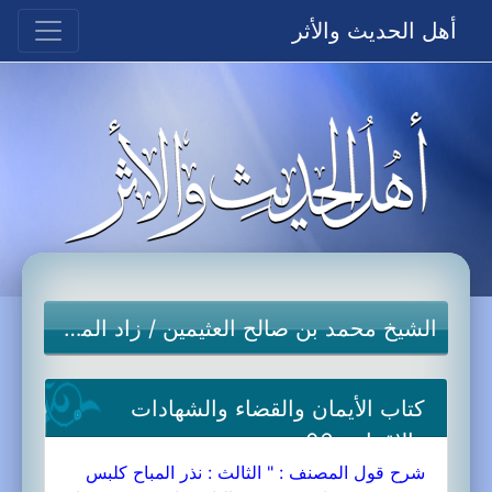
أهل الحديث والأثر
الشيخ محمد بن صالح العثيمين
/
زاد المستقنع
كتاب الأيمان والقضاء والشهادات
والإقرار-06a
شرح قول المصنف : " الثالث : نذر المباح كلبس