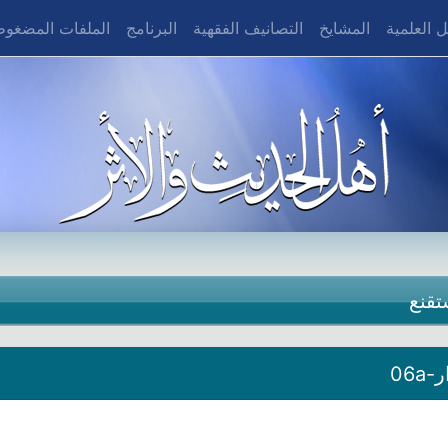
 العلمية
المشايخ
التصانيف الفقهية
البرنامج
الملفات المضغو
تقنع
06