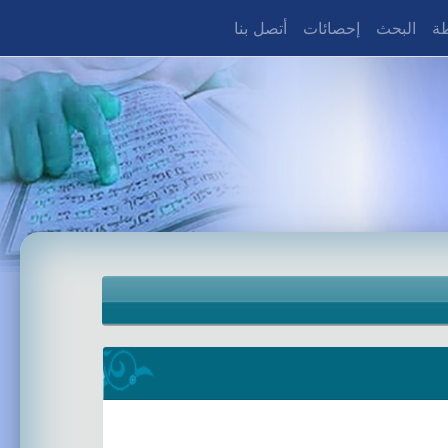
طة
البحث
إحصائات
أتصل بنا