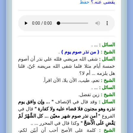
يقضى عنه.؟
حفظ
السائل :
... .
الشيخ :
( من نذر صوم يوم )
.
السائل :
شفى الله مريضي فلله علي نذر أن أصوم
خمسة أيام مثلا فلما شفى الله مريضه جُنّ، قلنا
هل يلزمه ... أم لا؟
الشيخ :
نعم، طيب، الأن يلا، الأن اقرأ.
السائل :
... .
الشيخ :
زين تفضل.
السائل :
وقد قال في الإنصاف
" ... وإن وافق يوم
نذره وهو مجنون فلا قضاء عليه ولا كفارة "
قال في
الفروع
" أمن نذر صوم شهر معيّن ... كل الشَّهْرُ لَمْ
يَقْضِ عَلَى الْأَصَحِّ "
وكذا قال في المحرر ... ..
الشيخ :
كلمة على الأصح أحب أن أبيّن لكم،