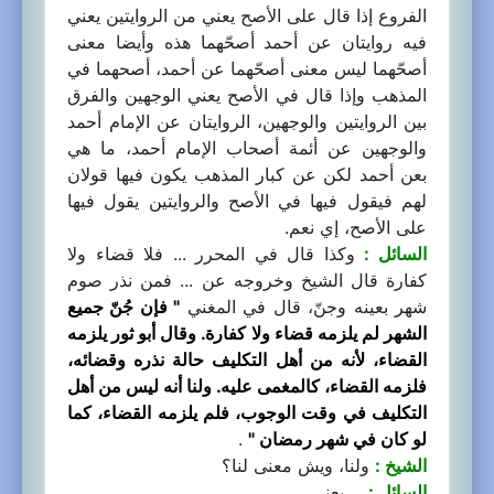
الفروع إذا قال على الأصح يعني من الروايتين يعني
فيه روايتان عن أحمد أصحّهما هذه وأيضا معنى
أصحّهما ليس معنى أصحّهما عن أحمد، أصحهما في
المذهب وإذا قال في الأصح يعني الوجهين والفرق
بين الروايتين والوجهين، الروايتان عن الإمام أحمد
والوجهين عن أئمة أصحاب الإمام أحمد، ما هي
بعن أحمد لكن عن كبار المذهب يكون فيها قولان
لهم فيقول فيها في الأصح والروايتين يقول فيها
على الأصح، إي نعم.
السائل :
وكذا قال في المحرر ... فلا قضاء ولا
كفارة قال الشيخ وخروجه عن ... فمن نذر صوم
شهر بعينه وجنّ، قال في المغني
" فإن جُنّ جميع
الشهر لم يلزمه قضاء ولا كفارة. وقال أبو ثور يلزمه
القضاء، لأنه من أهل التكليف حالة نذره وقضائه،
فلزمه القضاء، كالمغمى عليه. ولنا أنه ليس من أهل
التكليف في وقت الوجوب، فلم يلزمه القضاء، كما
لو كان في شهر رمضان "
.
الشيخ :
ولنا، ويش معنى لنا؟
السائل :
... يعني ..