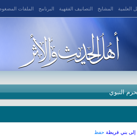
 العلمية
المشايخ
التصانيف الفقهية
البرنامج
الملفات المضغو
حرم النبوي
إلى بني قريظة
حفظ