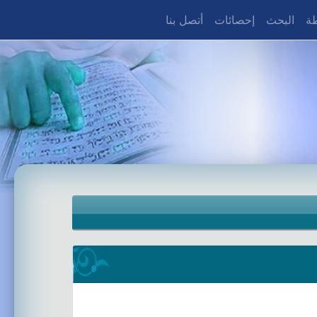
طة
البحث
إحصائات
أتصل بنا