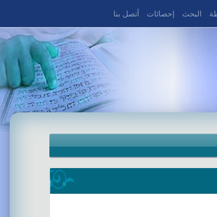
طة
البحث
إحصائات
أتصل بنا