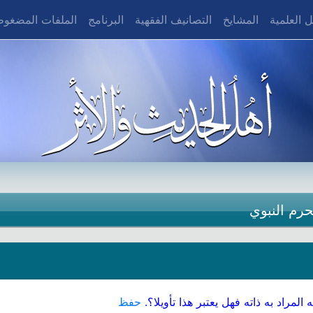
 العلمية
المشايخ
التصانيف الفقهية
البرنامج
الملفات المضغو
حرم النبوي
لمراد به ذاته فهل يعتبر هذا تأويلا؟.
حفظ