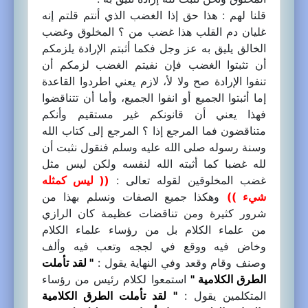
قلنا لهم : هذا حق إذا الغضب الذي أنتم قلتم إنه
غليان دم القلب هذا غضب من ؟ المخلوق وغضب
الخالق يليق به عز وجل فكما أثبتم الإرادة يلزمكم
أن تثبتوا الغضب فإن نفيتم الغضب لزمكم أن
تنفوا الإرادة صح ولا لأ، لازم يعني اطردوا القاعدة
إما أثبتوا الجميع أو انفوا الجميع، وأما أن تتناقضوا
فهذا يعني أن قانونكم غير مستقيم وأنكم
متناقضون فما المرجع إذا ؟ المرجع إلى كتاب الله
وسنة رسوله صلى الله عليه وسلم فنقول نثبت أن
لله غضبا كما أثبته الله لنفسه ولكن ليس مثل
غضب المخلوقين لقوله تعالى :
(( ليس كمثله
شيء ))
وهكذا جميع الصفات ونسلم بهذا من
شرور كثيرة ومن تناقضات عظيمة كان الرازي
من علماء الكلام بل من رؤساء علماء الكلام
وخاض فيه ووقع في لججه وتعب فيه وألف
وصنف وقام وقعد وفي النهاية يقول :
" لقد تأملت
الطرق الكلامية "
استمعوا لكلام رئيس من رؤساء
المتكلمين يقول :
" لقد تأملت الطرق الكلامية