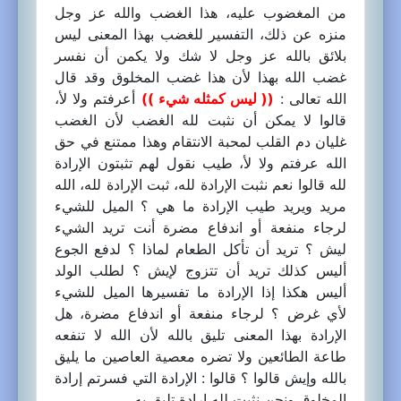
من المغضوب عليه، هذا الغضب والله عز وجل
منزه عن ذلك، التفسير للغضب بهذا المعنى ليس
بلائق بالله عز وجل لا شك ولا يكمن أن نفسر
غضب الله بهذا لأن هذا غضب المخلوق وقد قال
الله تعالى :
(( ليس كمثله شيء ))
أعرفتم ولا لأ،
قالوا لا يمكن أن نثبت لله الغضب لأن الغضب
غليان دم القلب لمحبة الانتقام وهذا ممتنع في حق
الله عرفتم ولا لأ، طيب نقول لهم تثبتون الإرادة
لله قالوا نعم نثبت الإرادة لله، ثبت الإرادة لله، الله
مريد ويريد طيب الإرادة ما هي ؟ الميل للشيء
لرجاء منفعة أو اندفاع مضرة أنت تريد الشيء
ليش ؟ تريد أن تأكل الطعام لماذا ؟ لدفع الجوع
أليس كذلك تريد أن تتزوج لإيش ؟ لطلب الولد
أليس هكذا إذا الإرادة ما تفسيرها الميل للشيء
لأي غرض ؟ لرجاء منفعة أو اندفاع مضرة، هل
الإرادة بهذا المعنى تليق بالله لأن الله لا تنفعه
طاعة الطائعين ولا تضره معصية العاصين ما يليق
بالله وإيش قالوا ؟ قالوا : الإرادة التي فسرتم إرادة
المخلوق ونحن نثبت لله إرادة تليق به .