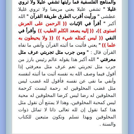
والمناهج الفلسفية فما رأيتها تشفي عليلا ولا تروي
غليلا "
تشفي عليلا يعني مريضا ولا تروي غليلا
عطشى
" ورأيت أقرب الطرق طريقة القرآن "
الله
أكبر
" أقرأ في الإثبات
(( الرحمن على العرش
استوى ))
،
(( إليه يصعد الكلم الطيب ))
وأقرأ في
النفي
(( ليس كمثله شيء ))
(( ولا يحيطون به
علما ))
"
يعني فأثبت ما أثبته القرآن وأنفي ما نفاه
القرآن قال :
" ومن جرب مثل تجربتي عرف مثل
معرفتي "
الله أكبر هذا يقوله عالم رئيس بارز من
جرب مثل تجربتي نعم عرف مثل معرفتي إذا
أقول فيما وصف الله به نفسه أثبت ما أثبته لنفسه
وأنفي ما نفى عن نفسه فأقول لله غضب ليس
مثل غضب المخلوقين له رحمة ليست كرحمة
المخلوقين له رضا ليس كرضا المخلوقين له محية
ليس كمحبة المخلوقين، وهذا لا يمتنع أن نقول مثل
هذا كما نقول إن لله تعالى ذاتا لا تماثل ذوات
المخلوقين وبهذا نسلم ونكون متبعين للكتاب
والسنة .