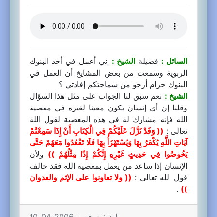
السائل :
فضيلة
الشيخ :
إني أعمل في أحد البنوك
الربوية وسمعت من بعض المشايخ أن العمل في
البنوك حرام أرجو من سماحتكم إفادتي ؟
الشيخ :
نعم سبق لنا الجواب على مثل هذا السؤال
وقلنا إن أي إنسان يكون معينا لغيره في معصية
الله فإنه مشارك له في هذه المعصية لقول الله
تعالى :
(( وَقَدْ نَزَّلَ عَلَيْكُمْ فِي الْكِتَابِ أَنْ إِذَا سَمِعْتُمْ
آيَاتِ اللَّهِ يُكْفَرُ بِهَا وَيُسْتَهْزَأُ بِهَا فَلَا تَقْعُدُوا مَعَهُمْ حَتَّى
يَخُوضُوا فِي حَدِيثٍ غَيْرِهِ إِنَّكُمْ إِذًا مِثْلُهُمْ ))
ولأن
الإنسان إذا ساعد من يعمل بمعصية الله فقد خالف
قول الله تعالى :
(( ولا تعاونوا على الإثم والعدوان
.
))
اضيفت في - 2006-04-10