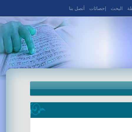
طة
البحث
إحصائات
أتصل بنا