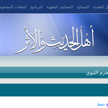
 العلمية
المشايخ
التصانيف الفقهية
البرنامج
الملفات المضغو
حرم النبوي
حفظ