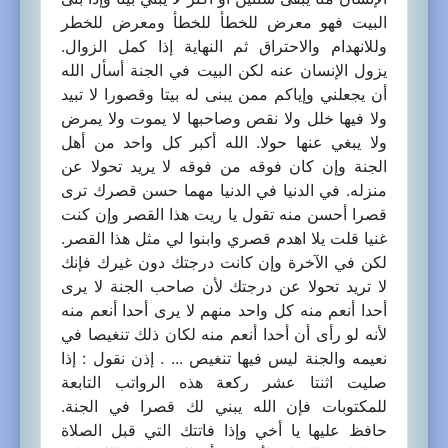
البيت فهو معرض للخطأ للخطأ ومعرض للخطر
وللانهدام والاحتراق ثم النهاية إذا كمل الزوال.
يزول الإنسان عنه لكن البيت في الجنة أسأل الله
أن يجعلني وإياكم ممن يبنى له بيتا وقصورا لا تبيد
ولا فيها خلل ولا نقص وصاحبها لا يموت ولا يمرض
ولا يبغي عنها حولا. الله أكبر كل واحد من أهل
الجنة وإن كان فوقه من فوقه لا يريد تحولا عن
منزله. في الدنيا في الدنيا مهما حسن قصرك ترى
قصرا أحسن منه تقول يا ريت هذا القصر وإن كنت
غنيا قلت يلا اهدم قصري وابنوا لي مثل هذا القصر.
لكن في الآخرة وإن كانت درجتك دون غيرك فإنك
لا تريد تحولا عن درجتك لأن صاحب الجنة لا يرى
أحدا أنعم منه كل واحد منهم لا يرى أحدا أنعم منه
لأنه لو رأى أن أحدا أنعم منه لكان ذلك تنغيصا في
نعيمه والجنة ليس فيها تنغيص ... . إذن نقول : إذا
صليت اثنتا عشر ركعة هذه الرواتب التابعة
للمكتوبات فإن الله يبني لك قصرا في الجنة.
حافظ عليها يا أخي وإذا فاتتك التي قبل الصلاة