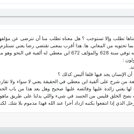
ها تطلب وإلا تستوجب ؟ هل معناه تطلب منا أن نترضى عن مؤلفها
ا تحتويه من المعاني. ها. هذا أقرب بمعنى تقتضي رضا يعني تستلزم
. ابن معطي هذا رحمه الله توفي سنة 628 والمؤلف 672 ابن
لون :
د.
أن الإنسان يجد فيها قلقا أليس كذلك ؟
ت قطعة من شرح على ألفية ابن معطي في الحقيقة يعني لا سواء ولا تقار
ة لها يعني زائدة عليها وفائضة عليها صحيح وهل يعد هذا من باب ال
نيته نصح الخلق فليس من الحسد في شيء واللي يدلنا على طريق ماهو 
ل الذي إذا انتفعوا بكتبه ازداد أجرا عند الله فهذا مذموم بلا شك. لكن