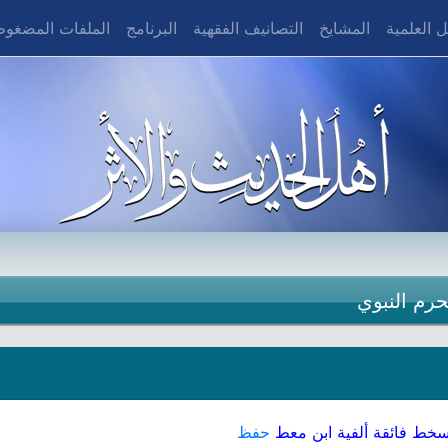
 العلمية
المشايخ
التصانيف الفقهية
البرنامج
الملفات المضغو
حرم النبوي
خط فائقة ألفية ابن معط
حفظ