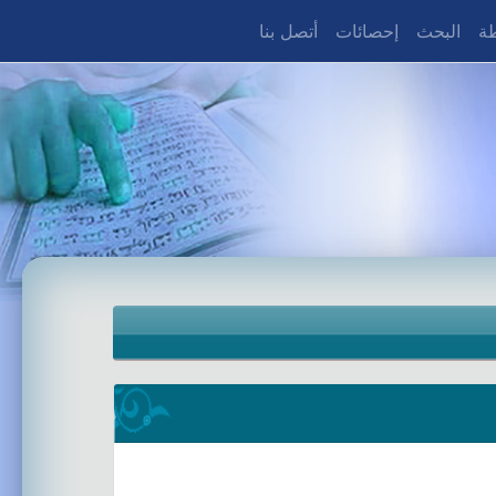
طة
البحث
إحصائات
أتصل بنا