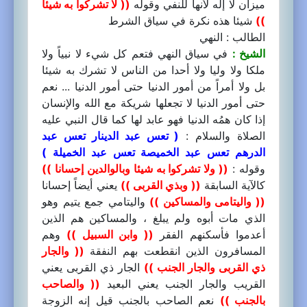
ميزان لا إله لأنها للنفي وقوله
(( لا تشركوا به شيئا
))
شيئا هذه نكرة في سياق الشرط
الطالب : النهي
الشيخ :
في سياق النهي فتعم كل شيء لا نبياً ولا
ملكا ولا وليا ولا أحدا من الناس لا تشرك به شيئا
بل ولا أمراً من أمور الدنيا حتى أمور الدنيا ... نعم
حتى أمور الدنيا لا تجعلها شريكة مع الله والإنسان
إذا كان همُه الدنيا فهو عابد لها كما قال النبي عليه
الصلاة والسلام :
( تعس عبد الدينار تعس عبد
الدرهم تعس عبد الخميصة تعس عبد الخميلة )
وقوله :
(( ولا تشركوا به شيئا وبالوالدين إحسانا ))
كالآية السابقة
(( وبذي القربى ))
يعني أيضاً إحسانا
(( واليتامى والمساكين ))
واليتامي جمع يتيم وهو
الذي مات أبوه ولم يبلغ ، والمساكين هم الذين
أعدموا فأسكنهم الفقر
(( وابن السبيل ))
وهم
المسافرون الذين انقطعت بهم النفقة
(( والجار
ذي القربى والجار الجنب ))
الجار ذي القربى يعني
القريب والجار الجنب يعني البعيد
(( والصاحب
بالجنب ))
نعم الصاحب بالجنب قيل إنه الزوجة