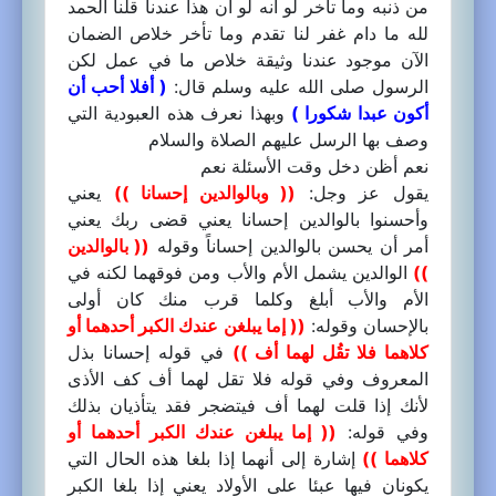
من ذنبه وما تأخر لو أنه لو أن هذا عندنا قلنا الحمد
لله ما دام غفر لنا تقدم وما تأخر خلاص الضمان
الآن موجود عندنا وثيقة خلاص ما في عمل لكن
الرسول صلى الله عليه وسلم قال:
( أفلا أحب أن
أكون عبدا شكورا )
وبهذا نعرف هذه العبودية التي
وصف بها الرسل عليهم الصلاة والسلام
نعم أظن دخل وقت الأسئلة نعم
يقول عز وجل:
(( وبالوالدين إحسانا ))
يعني
وأحسنوا بالوالدين إحسانا يعني قضى ربك يعني
أمر أن يحسن بالوالدين إحساناً وقوله
(( بالوالدين
))
الوالدين يشمل الأم والأب ومن فوقهما لكنه في
الأم والأب أبلغ وكلما قرب منك كان أولى
بالإحسان وقوله:
(( إما يبلغن عندك الكبر أحدهما أو
كلاهما فلا تقُل لهما أف ))
في قوله إحسانا بذل
المعروف وفي قوله فلا تقل لهما أف كف الأذى
لأنك إذا قلت لهما أف فيتضجر فقد يتأذيان بذلك
وفي قوله:
(( إما يبلغن عندك الكبر أحدهما أو
كلاهما ))
إشارة إلى أنهما إذا بلغا هذه الحال التي
يكونان فيها عبئا على الأولاد يعني إذا بلغا الكبر