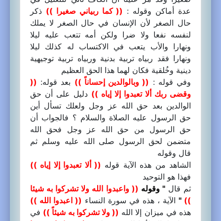
عدة أماكن وقوله :
(( كما ربياني صغيرا ))
ذكر
حال الصغر لأن الإنسان في حال الصغر لا يملك
لنفسه نفعا ولا ضرا ولكن أمه تتعب عليه ليلا
ونهارا والأب يتعب في الاكتساب له كذلك ليلا
ونهارا فقد ربياه تربية بدنية وربياه تربية توجيهية
دينية وخُلقية فكان لهما هذا الحق العظيم
وفي قوله :
(( وبالوالدين إحساناً ))
بعد قوله:
((
وقضى ربك ألا تعبدوا إلا إياه ))
دليل على أن حق
الوالدين بعد حق الله عز وجل ولعلك تسأل أين
حق الرسول عليه الصلاة والسلام ؟ فالجواب أن
حق الرسول من حق الله عز وجل فحق الله
متضمن لحق الرسول صلى الله عليه وسلم ثم
قال وقوله
الشاهد من هذه الآية قوله
(( ألا تعبدوا إلا إياه ))
فهذا هو التوحيد
ثم قال
" وقوله
(( واعبدوا الله ولا تشركوا به شيئا
))
"
الآية ، هذه في سورة النساء
(( اعبدوا الله ))
هذه في ميزان إلا الله
(( ولا تشركوا به شيئاً ))
في