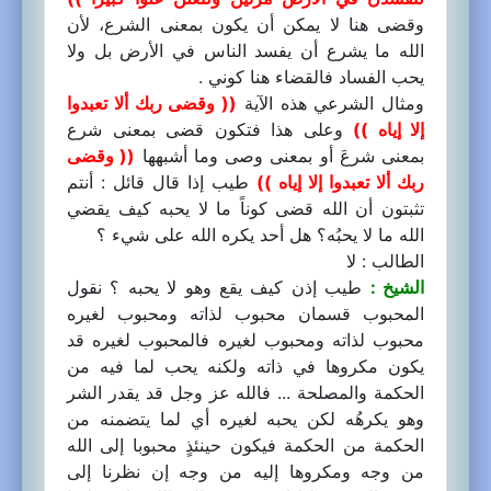
وقضى هنا لا يمكن أن يكون بمعنى الشرع، لأن
الله ما يشرع أن يفسد الناس في الأرض بل ولا
يحب الفساد فالقضاء هنا كوني .
ومثال الشرعي هذه الآية
(( وقضى ربك ألا تعبدوا
إلا إياه ))
وعلى هذا فتكون قضى بمعنى شرع
بمعنى شرعَ أو بمعنى وصى وما أشبهها
(( وقضى
ربك ألا تعبدوا إلا إياه ))
طيب إذا قال قائل : أنتم
تثبتون أن الله قضى كوناً ما لا يحبه كيف يقضي
الله ما لا يحبُه؟ هل أحد يكره الله على شيء ؟
الطالب : لا
الشيخ :
طيب إذن كيف يقع وهو لا يحبه ؟ نقول
المحبوب قسمان محبوب لذاته ومحبوب لغيره
محبوب لذاته ومحبوب لغيره فالمحبوب لغيره قد
يكون مكروها في ذاته ولكنه يحب لما فيه من
الحكمة والمصلحة ... فالله عز وجل قد يقدر الشر
وهو يكرهُه لكن يحبه لغيره أي لما يتضمنه من
الحكمة من الحكمة فيكون حينئذٍ محبوبا إلى الله
من وجه ومكروها إليه من وجه إن نظرنا إلى