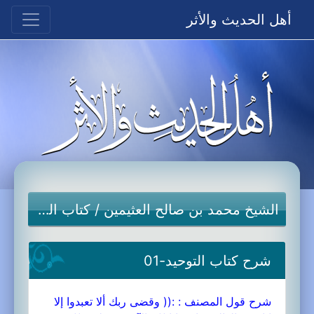
أهل الحديث والأثر
الشيخ محمد بن صالح العثيمين
/
كتاب التوحيد
شرح كتاب التوحيد-01
شرح قول المصنف : :(( وقضى ربك ألا تعبدوا إلا