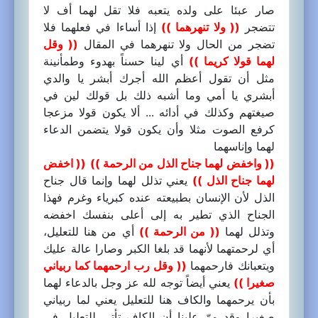
صار عبئا على ولده يتعبه فلا تقل لهما أف لا
تتضجر
(( ولا تنهرهما ))
إذا أساءا في فعلهما فلا
تضجر من الحال ولا تنهرهما في المقال
(( وقل
لهما قولا كريما ))
أي لينا حسناً بهدوء وطمأنينة
مثل أن تقول أعظم الله أجرك أبشر يا والدي
أبشري يا أمي وما أشبه ذلك بل قولك لين في
صيغتهم وكذلك في أدائه ... ألا يكون قولا مزعجا
كرفع الصوت مثلا وأن يكون قولا يتضمن الدعاء
لهما وإناسهما
(( واخفض لهما جناح الذل من الرحمة ))
(( اخفض
لهما جناح الذل ))
يعني تذلل لهما وإنما قال جناح
الذل لأن الإنسان بطبيعته عنده كبرياء وغرم فهذا
الجناح الذي تطير به إلى أعلى بنفسك اخفضه
وتذلل لهما
(( من الرحمة ))
أي من هنا للتعليل،
أي لرحمتهما لأنهما قد بلغا الكبر وصارا عالة عليك
ويتعبانك فارحمهما
(( وقل رب ارحمهما كما ربياني
صغيرا ))
يعني أيضاً توجه لله عز وجل بالدعاء لهما
بأن يرحمهما والكاف هنا للتعليل يعني لما ربياني
صغيرا وقد مرّ علينا أن الكاف تأتي للتعليل في