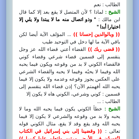
الطالب : نعم
الشيخ :
لماذا ؟ لأن المتصل لا يقع بعد إلا كما قال
ابن مالك :
" وذو اتصال منه ما لا يبتدا ولا يلي إلا
اختيارا أبدا "
(( وبالوالدين إحسانا ))
... المؤلف الآية أيضا لكن
باقي الآية ما لها دخل في التوحيد طيب
(( قضى ربك ))
القضاء أعني قضاء الله عز وجل
ينقسم إلى قسمين قضاء شرعي وقضاء كوني
فالقضاء الكوني لا بد من وقوعه ويكون فيما يحبه
الله وفيما لا يحبُه وفيما لا يحبه والقضاء الشرعي
على العكس يجوز وقوعه وعدمه ولا يكون إلا فيما
يحبه الله أفهمتم الآن؟ إذن قضاء الله ينقسم إلى
قسمين : كوني وشرعي، الكوني هاه لا يكون إلا
الطالب : ...
الشيخ :
خطأ الكوني يكون فيما يحبه الله وما لا
يحبه ولا بد من وقوعه والشرعي لا يكون إلا فيما
يحبه الله وقد يقع وقد لا يقع، مثال الكوني قوله
تعالى :
(( وقضينا إلى بني إسرائيل في الكتاب
لتُفسدُن في الأرض مرتين ولتعلن علوا كبيرا ))