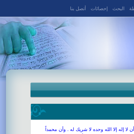
طة
البحث
إحصائات
أتصل بنا
إله إلا الله وحده لا شريك له . وأن محمداً