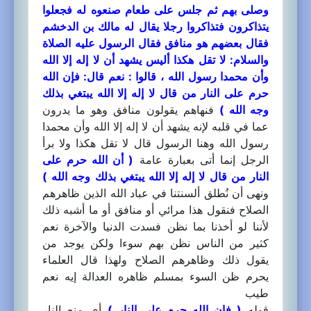
وصلى بهم ثم جلس على طعام صنعوه له فجعلوا
يتذاكرون فتذاكروا رجلا يقال له مالك بن الدخشم
فقال بعضهم هو منافق فقال الرسول عليه الصلاة
والسلام: لا تقل هكذا أليس يشهد أن لا إله إلا الله
وأن محمدا رسول الله ، قالوا : نعم قال: فإن الله
حرم على النار من قال لا إله إلا الله يبتغي بذلك
وجه الله )
فنهاهم يقولون منافق وهو ما يدرون
عما في قلبه لإنه يشهد أن لا إله إلا الله وأن محمدا
رسول الله وهنا الرسول قال لا تقل هكذا ولا برأ
الرجل إنما أتى بعبارة عامة
( أن الله حرم على
النار من قال لا إله إلا الله يبتغي بذلك وجه الله )
ونهى أن نُطلق ألسنتنا في عباد الله الذين ظاهرهم
الصلاح فنقول هذا مرائي أو منافق أو ما أشبه ذلك
لأننا لو أخذنا بما نظن فسدت الدنيا والآخرة نعم
كثير من الناس نظن بهم سوءا ولكن يوجد من
يقول ذلك وظاهرهم الصلاح ولهذا قال العلماء
يحرم ظن السوء بمسلم ظاهره العدالة إيه نعم
طيب
قوله
( فإن الله حرم على النار )
أي منع النار