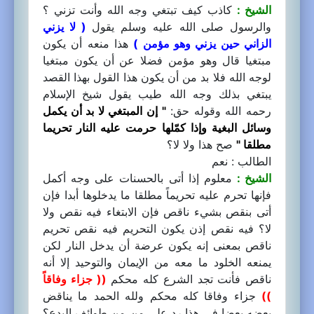
الشيخ :
كاذب كيف تبتغي وجه الله وأنت تزني ؟
والرسول صلى الله عليه وسلم يقول
( لا يزني
الزاني حين يزني وهو مؤمن )
هذا منعه أن يكون
مبتغيا قال وهو مؤمن فضلا عن أن يكون مبتغيا
لوجه الله فلا بد من أن يكون هذا القول بهذا القصد
يبتغي بذلك وجه الله طيب يقول شيخ الإسلام
رحمه الله وقوله حق:
" إن المبتغي لا بد أن يكمل
وسائل البغية وإذا كمّلها حرمت عليه النار تحريما
مطلقا "
صح هذا ولا لا؟
الطالب : نعم
الشيخ :
معلوم إذا أتى بالحسنات على وجه أكمل
فإنها تحرم عليه تحريماً مطلقا ما يدخلوها أبدا فإن
أتى بنقص بشيء ناقص فإن الابتغاء فيه نقص ولا
لا؟ فيه نقص إذن يكون التحريم فيه نقص تحريم
ناقص بمعنى إنه يكون عرضة أن يدخل النار لكن
يمنعه الخلود ما معه من الإيمان والتوحيد إلا أنه
ناقص فأنت تجد الشرع كله محكم
(( جزاء وفاقاً
))
جزاء وفاقا كله محكم ولله الحمد ما يناقض
بعضه بعضا في هذا رد على من من طوائف البدع؟