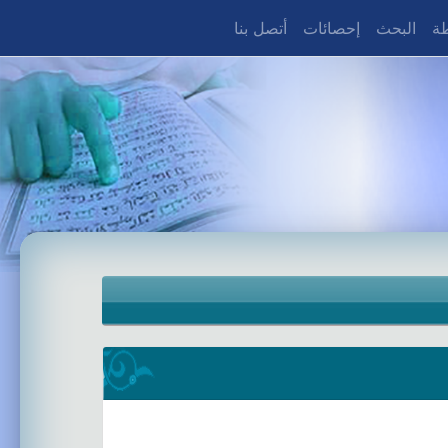
طة
البحث
إحصائات
أتصل بنا