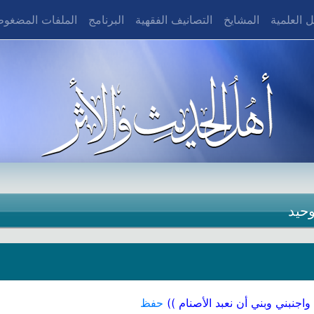
 العلمية
المشايخ
التصانيف الفقهية
البرنامج
الملفات المضغو
وحيد
اجنبني وبني أن نعبد الأصنام ))
حفظ