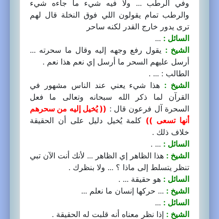
وفي الرطب ... ولا فيه شيء ما جاءه شيء
والرطب تمام يقولون اللي فوق النخلة قال لهم
ترى يدور خارج القدر لكنه ساحر
السائل :
...
الشيخ :
يقول رفع وجهه إليه وقال ما سحرته ...
أرسل عليهم السحر ما أرسل إي نعم هذا نعم .
الطالب : ... .
الشيخ :
هذا شيء يعني عند الناس مشهور في
القرآن لما ذكر الله سبحانه وتعالى ما فعل
السحرة آل فرعون قال :
(( يُخيل إليه من سحرهم
أنها تسعى ))
كلمة يُخيل دليل على أن الحقيقة
خلاف ذلك .
السائل :
... .
الشيخ :
هذا الظاهر إي الظاهر ... لأنك أنت الآن تبي
تنظر يتسلط إلى ماذا ؟ ... ولا بنظرك .
السائل :
هو حقيقة ... .
الشيخ :
... حركها إنسان ما نعلم ...
السائل :
...
الشيخ :
إذا نظر معناه أنه قلبت له الحقيقة .