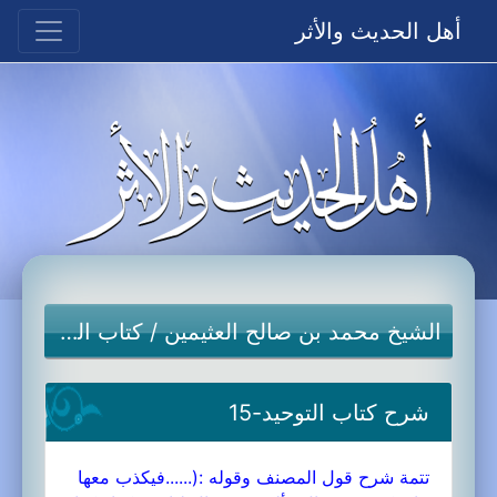
أهل الحديث والأثر
الشيخ محمد بن صالح العثيمين
/
كتاب التوحيد
شرح كتاب التوحيد-15
تتمة شرح قول المصنف وقوله :(......فيكذب معها