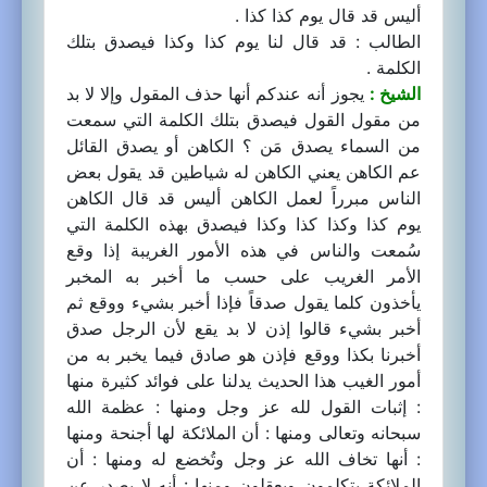
أليس قد قال يوم كذا كذا .
الطالب : قد قال لنا يوم كذا وكذا فيصدق بتلك
الكلمة .
الشيخ :
يجوز أنه عندكم أنها حذف المقول وإلا لا بد
من مقول القول فيصدق بتلك الكلمة التي سمعت
من السماء يصدق مَن ؟ الكاهن أو يصدق القائل
عم الكاهن يعني الكاهن له شياطين قد يقول بعض
الناس مبرراً لعمل الكاهن أليس قد قال الكاهن
يوم كذا وكذا كذا وكذا فيصدق بهذه الكلمة التي
سُمعت والناس في هذه الأمور الغريبة إذا وقع
الأمر الغريب على حسب ما أخبر به المخبر
يأخذون كلما يقول صدقاً فإذا أخبر بشيء ووقع ثم
أخبر بشيء قالوا إذن لا بد يقع لأن الرجل صدق
أخبرنا بكذا ووقع فإذن هو صادق فيما يخبر به من
أمور الغيب هذا الحديث يدلنا على فوائد كثيرة منها
: إثبات القول لله عز وجل ومنها : عظمة الله
سبحانه وتعالى ومنها : أن الملائكة لها أجنحة ومنها
: أنها تخاف الله عز وجل وتُخضع له ومنها : أن
الملائكة يتكلمون ويعقلون ومنها : أنه لا يصدر عن