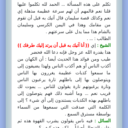
تكلم على هذه المسألة ... الحمد لله تكلموا عليها
قلنا نعم فالمهم أن لهم سرعة عظيمة مذهلة إي
نعم وكذلك قصة سليمان قال آتيك به قبل أن تقوم
من مقامك وهذا في اليمن الكرسي وسليمان
بالشام هذا مما يدل على سرعتهم .
الطالب : ... .
الشيخ :
إي
(( أنا آتيك به قبل أن يرتد إليك طرفك ))
هذا بقدرة الله عز وجل فإنه دعا الله فحضر
طيب ومن فوائد هذا الحديث أيضا : أن الكهان من
أكذب الناس أو هم أكذب الناس ولهذا يضيفون إلى
ما سمعوا كذبات عظيمة يغررون بها الناس
ويتوصلون بها إلى باطلهم تارة يرعبون الناس
وتارة يرغبونهم تارة يقولون للناس ... يموت لك
قريب نعم ... وما أشبه ذلك فهم يتوصلون إلى
باطلهم بهذه الكذبات يستندون إلى أي شيء ؟ إلى
الكلمة التي صدقت التي سمعوها من السماء
بواسطة مسترق السمع .
السائل :
فيه ناس يقولون يشرب القهوة هذه ثم
يقلب الفنجال أحياناً ... لكن هذه كيف ؟