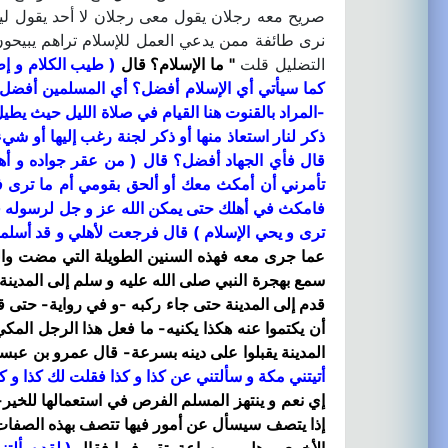
صريح معه رجلان يقول معى رجلان لا أحد يقول لي
نرى طائفة ممن يدعي العمل للإسلام تراهم يبيحو
التضليل قلت
" ما الإسلام؟ قال
( طيب الكلام و إط
كما سيأتي أي الإسلام أفضل؟ أي المسلمين أفضل
-المراد بالقنوت هنا القيام في صلاة الليل حيث يطيل
ذكر لنار استعاذ منها أو ذكر لجنة رغب إليها أو 
قال فأي الجهاد أفضل؟ قال
( من عقر جواده و أه
تأمرني أن أمكث معك أو ألحق بقومي أم ما ترى 
فامكث في أهلك حتى يمكن الله عز و جل لرسوله ف
ترى و يحي الإسلام )
قال فرجعت لأهلي و قد أسلمت 
عما جرى معه فهذه السنين الطويلة التي مضت والرس
سمع بهجرة النبي صلى الله عليه و سلم إلى المدينة
قدم إلى المدينة حتى جاء ركبه -و في رواية- حتى ق
أن يكتموا عنه هكذا يكنيه- ما فعل هذا الرجل المكي
المدينة يقبلوا على دينه بسرعة- قال عمرو بن عب
أتيتني مكة و سألتني عن كذا و كذا فقلت لك كذا و كذ
إي نعم و ينتهز المسلم الفرص في استعمالها للخير-
إذا يتصف سيسأل عن أمور فيها تتصف بهذه الصفات هى