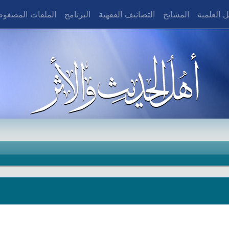
 العلمية
المشايخ
التصانيف الفقهية
البرنامج
الملفات المضغو