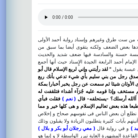
من ست طرق وغيرهم وإسناد رواية أحمد الأولى
ادها بعض الضعف ولكنه يتقوى أيضا بما سبق من
الخامسة حسنة والسادسة فيها ضعف شديد والحديث
م أحمد الرابعة الجيدة الإٍسناد حيث أنها أجمع
بن عبسة يقول
" لقد رأيتني وإني لربع الإسلام قال أبو
صدق رجل من بني سليم بأي شيء تدعي بأنك ربع
 الأوثان شيئا ثم سمعت عن رجل يخبر أخبارا بمكة
مستخف وإذا قومه عليه جُرَآء أشداء فتلقفت له
الله أرسلك؟ -يستحلفه- قال
( نعم )
فقلت فبأي
عا هذه بعض تعاليم الإسلام و هى كلها خير و مما
نطلع أن بعض الناس فى نفوسهم صحاح و إخلاص
تهم بآيات كثيرة يتطلبون الزيادة ولا يقبلون وذلك
د )
و في رواية قال
( معي رجلان أبو بكر و بلال )
اعدة المشهورة الغاية تبرر الواسطة لا و إنما هو