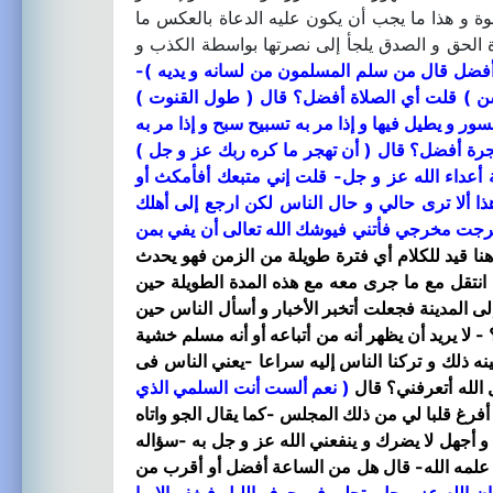
 و هذا ما يجب أن يكون عليه الدعاة بالعكس ما
الحق و الصدق يلجأ إلى نصرتها بواسطة الكذب و
 أفضل قال من سلم المسلمون من لسانه و يديه )
-
ن )
قلت أي الصلاة أفضل؟ قال
( طول القنوت )
ور و يطيل فيها و إذا مر به تسبيح سبح و إذا مر به
لهجرة أفضل؟ قال
( أن تهجر ما كره ربك عز و جل )
أعداء الله عز و جل- قلت إني متبعك أفأمكث أو
ا ألا ترى حالي و حال الناس لكن ارجع إلى أهلك
رجت مخرجي فأتني فيوشك الله تعالى أن يفي بمن
نا قيد للكلام أي فترة طويلة من الزمن فهو يحدث
 انتقل مع ما جرى معه مع هذه المدة الطويلة حين
ى المدينة فجعلت أتخبر الأخبار و أسأل الناس حين
لا يريد أن يظهر أنه من أتباعه أو أنه مسلم خشية
ينه ذلك و تركنا الناس إليه سراعا -يعني الناس فى
الله أتعرفني؟ قال
( نعم ألست أنت السلمي الذي
رغ قلبا لي من ذلك المجلس -كما يقال الجو واتاه
و أجهل لا يضرك و ينفعني الله عز و جل به -سؤاله
ما علمه الله- قال هل من الساعة أفضل أو أقرب من