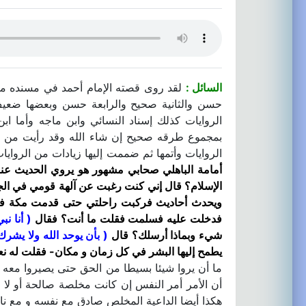
السائل :
لقد روى قصته الإمام أحمد في مسنده م
حسن والثانية صحيح والرابعة حسن وبعضها ضعيف 
الروايات كذلك إسناد النسائي وابن ماجه وأما ا
بمجموع طرقه صحيح إن شاء الله وقد رأيت من المف
الروايات وأتمها ثم ضممت إليها زيادات من الروايا
أمامة الباهلي صحابي مشهور هو يروي الحديث ع
الإسلام؟ قال إني كنت رغبت عن آلهة قومي في الجا
ويحدث أحاديث فركبت راحلتي حتى قدمت مكة فسألت
فدخلت عليه فسلمت فقلت ما أنت؟ فقال
( أنا نبي
شيء وبماذا أرسلك؟ قال
( بأن يوحد الله ولا يشر
يطمح إليها البشر في كل زمان و مكان- فقلت له نع
ما أن يروا شيئا بسيطا من الحق حتى يصيروا معه و ي
أن الأمر أمر النفس إن كانت مخلصة صالحة أو لا
هكذا أيضا الداعية المخلص صادق مع نفسه و مع ناس 