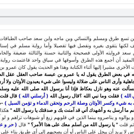
ن تسع طرق ومسلم والنسائي وبن ماجه وابن سعد صاحب الطباقات 
لكنها يتقوى بغيره ونفصل فيها تفصيلا وأما رواية مسلم في إسن
بن سعد فروايته الأولى فصحيحة والثانية حسنة والثالثة ضعيفة و
يد أن أجمع هذه الطرق وأسوقها في سياق واحد فاعتمدت رواية الإما
ت الأخرى مشيرا إليها أثناء الكتابة وهذا هو الحديث يقول كان عمرو 
نه في بعض الطرق يقول له يا عمرو بن عبسة صاحب العقل عقل ال
هلية وأرى الناس على ضلالة وليسوا على شيء يعبدون الأوثان ولا أرى
 عنه وهو نازل بعكاظ فإذا أنا برسول الله صلى الله عليه وسلم 
 الله )
فقلت وما نبي الله ؟قال رسول الله
( أرسلني الله )
قال قلت آ
ك به شيء وكسر الأوثان وصلة الرحم وتحقن الدماء و تؤمن السبل )
-طب
م ما أرسل به و أشهدك أني قد آمنت بك و صدقتك يا رسول الله "
هكذا 
والوه و يناصروه بينما الذين في قلوبهم زيغ أو شبوهات تراهم و لو آتي
 ثم قلت
" يا رسول الله من أسلم معك على هذا الأمر؟ "
قال
( حر و عب
لا يريد أن يبجل على الناس أو أن يصحبهم إلى أي طريق بناء على الق