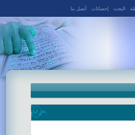
طة
البحث
إحصائات
أتصل بنا