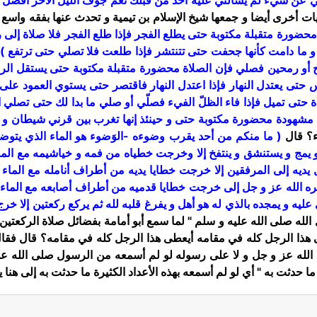
ي عن شيء لم يسألني عليه أحد من قبلك نعم جوف الليل الآخر أفضل إن
ات أخرى أيضا و جمعها شيخ الإسلام بن تيمية و تحدث عنها بفقه واس
ضورة متقبلة مكتوبة حتى يطلع الفجر فإذا طلع الفجر فلا صلاة إلى ر
ا دامت كأنها جحفت حتى تتنتشر فإذا طلعت فلا تصلي حتى ترتفع )
ح أو رمحين فصلي فإن الصلاة محضورة متقبلة مكتوبة حتى يستقل الرم
حتى يعتدل النهار فإذا اعتدل النهار فاقتصر حتى يستوي العمود عل
 حتى تميل فإذا فاء الظلّ الفيء فصلّي أو صلي ما بدا لك حتى تصلي 
هودة محضورة مكتوبة حتى و حينئذ إنها تغرب بين قرني شيطان و حينئذ
ء؟ قال
( ما منكم من أحد يقرب وضوءه -الوَضوء هو الماء الذي يتوضأ 
ج و يستنشق و ينتفخ إلا وخرجت خطياه من فمه و خياشيمه مع الماء ح
ديه إلى المرفقين إلا خرجت خطايا يديه من أطراف أنامله مع الما
ره الله عز و جل إلى خرجت خطايا قدميه من أطراف أصابعه مع الماء، ثم
عليه و يمجده بالذي له هو أهل و يفرغ قلبه لله ثم يركع ركعتين إلا خرج 
لله صلى الله عليه و سلم "
لما سمع أبو أمامة بفضائل صلاة الركعتين 
ذا الرجل كله في مقامه أيعطى هذا الرجل كله في مقامه؟ قال فقال 
له عز و جل و لا على رسوله لو لم أسمعه من الرسول صلى الله عليه و
ما حدثت به "
أي لو لم أسمعه بهذه الأعداد الكثيرة ما حدثت به إلى هنا ي