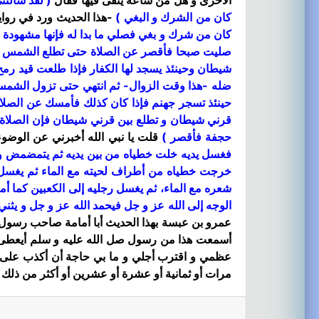
الأخرى و هل من ساعة يتقى فيها فقال
( لقد سألتن
كان من الشرك و البغي )
-هذا الحديث ورد في رواي
كان من شرك و بغي فصلي ما بدا له فإنها مشهودة مح
صليت صبحا فأقصر عن الصلاة حتى تطلع الشمس و م
شيطان وحينئذ يسجد لها الكفار فإذا طلعت قيد رم
ضله -هذا وقت الزوال- ثم انتهي حتى تزول الشمس 
حينئذ تسجر جهنم فإذا كان كذلك فأمسك عن الصلاة
قرني شيطان و تطلع بين قرني شيطان فإن الصلاة مش
حجفة فأقصر )
قلت يا نبي الله أخبرني عن الوضو
فغسل يديه خلت خطياه من بين يديه ثم يتمضمض و يم
خرجت خطياه من أطراف لحيته مع الماء ثم يغسل ي
شعره مع الماء، ثم يغسل رجليه إلى الكعبين كما أم
الوجه إلى الله عز و جل فيحمد الله عز و جل و يثني 
عمرو بن عبسة بهذا الحديث أبا أمامة صاحب رسول ا
أسمعت هذا من رسول صل الله عليه و سلم أيعطى ه
عظمي و اقترب أجلي و ما بي حاجة أن أكذب على ال
مرات أو ثمانية أو عشرة أو عشرين أو أكثر من ذلك 