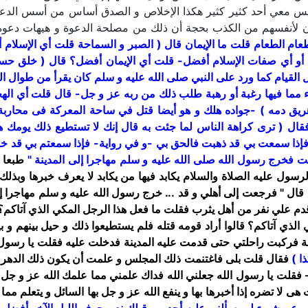
س معي أحد كثير كثير هكذا الإخلاص و الصدق أساس من أسس الدعوة
ن لأنفسهم من الكذب بحجة أن ذلك من مصلحة الدعوة و هيهات دعوة 
عام الطعام قلت ما الإيمان قال
( الصبر و السماحة قلت أي الإسلام
 أو أي صفات الإسلام أفضل- قلت أي الإيمان أفضل؟ قال
( خلق حس
 القيام كما ورد على النبي صلى الله عليه و سلم كان يقرأ من طوال الس
شيء مما فيها رغبة أو رهبة طلب ذلك من ربه عز و جل- قال قلت أي ا
ريق دمه )
-جواده هلك و هو أيضا قتل في ساحة المعركة فى محاربة 
فقال
( ترى كراهة الناس لما جئت به قال إنك لا تستطيع ذلك يومك هذ
إذا سمعت بي قد ذهبت فالحق بي -و في رواية- فإذا سمعتم بي قد خ
فخرج رسول الله صلى الله عليه و سلم مهاجرا إلى المدينة "
طبعا ه
ول عليه الصلاة والسلام يكابد فيها من يكابد لا يعرف خبرها وبذلك
 قال
" فرجعت إلى أهلي و قد ... خرج رسول الله عليه و سلم مهاجرا إل
دم علي نفر من أهل يثرب فقلت ما فعل هذا الرجل المكي الذي آتاكم؟ - 
 الذي آتاكم؟ قالوا أراد قومه قتله فلم يستطيعوا ذلك و حيل بينهم و ب
سة فركبت راحلتي حتى قدمت عليه المدينة فدخلت عليه فقلت يا رسول 
ا )
فقال قلت بلى فاغتنمت ذلك المجلس و علمت أن يكون ذلك الدهر أف
 فقلت يا رسول الله جعلني الله فداك علمني مما علمك الله عز و جل 
 لا تضره إذا أخبرها بها و ينفع الله عز و جل بها السائل و يتعلم م