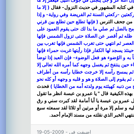
 الله عز و جل يتجلى في جوف الليل فيغفر إلا ما
ع في كتابه المشهور في حديث النزول- فقال
( إلا ما
كعتين -ركعتي السنة ثم الفريضة وفي رواية- و إذا
من جحف الترس
( فإنها تطلع حين تطلع بين قرني
ح بالضل ثم صلي ما بدا لك حتى يقوم العمود على
ى ظله ثم أقصر عن الصلاة حتى تزول الشمس فإتها
العصر ثم انتهي حتى تغرب الشمس فإنها تغرب بين
 يسجد لها الكفار فإذا رأيتها غربت حمراء فإنها
به و الوُضوء هو فعل الوضوء- فإن العبد إذا توضأ
ين ينتفخ ثم يغسل وجهه كما أمره الله تعالى إلا
ء ثم يمسح رأسه إلا خرجت خطايا رأسه من أطراف
 يقوم إلى الصلاة و هو و قلبه و وجهه أو كله نحو
من ذنبه كهيئته يوم ولدته أمه من الخطايا )
فحدث
بهذه الكيفية قال
" يا عمرو بن عبسة انظر ما تقول
عمرو بن عبسة يا أبا أمامة لقد كبرت سني و رق
 سلم إلا مرة أو مرتين أو ثلاثا لقد سمعته سبع
نتهي الخبر الذي نقلته من مسند الإمام أحمد.
اضيفت في - 2009-05-19