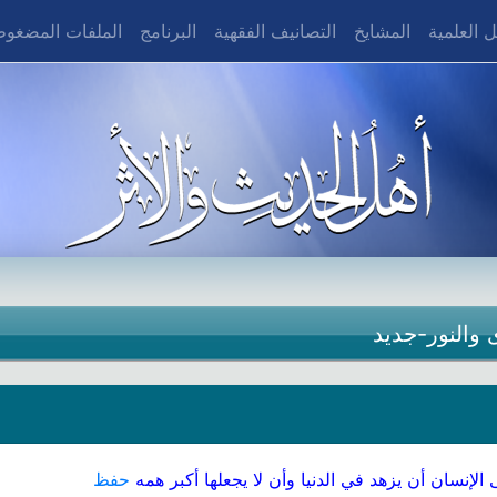
 العلمية
المشايخ
التصانيف الفقهية
البرنامج
الملفات المضغو
والنور-جديد
الإنسان أن يزهد في الدنيا وأن لا يجعلها أكبر همه
حفظ