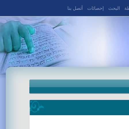
طة
البحث
إحصائات
أتصل بنا