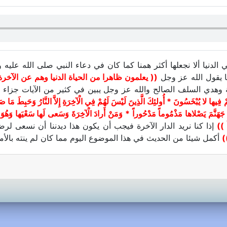
في الدنيا ألا نجعلها أكثر همنا كما كان في دعاء النبي صلى الله عل
 يقول الله عز وجل
(( يعلمون ظاهرا من الحياة الدنيا وهم عن الآخرة
نة وهدي السلف الصالح والله عز وجل يبين في كثير من الآيات جزاء 
 وَهُمْ فِيها لا يُبْخَسُونَ * أُولئِكَ الَّذِينَ لَيْسَ لَهُمْ فِي الْآخِرَةِ إِلاَّ النَّارُ وَحَبِطَ م
 لَهُ جَهَنَّمَ يَصْلاها مَذْمُوماً مَدْحُوراً * وَمَنْ أَرادَ الْآخِرَةَ وَسَعى لَها سَعْيَها وَهُوَ
 ))
إذا كنا نريد الدار الآخرة فيجب أن يكون هذا ديدننا أن نسعى لر
)
أكمل شيئا من الحديث في هذا الموضوع اليوم مما كان لم ينته بالأ