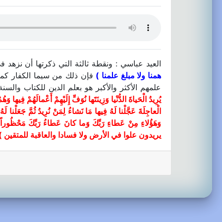
العيد عباسي : ونقطة ثالثة التي ذكرتها أن نزهد 
همنا ولا مبلغ علمنا )
فإن ذلك من سيما الكفار كما
علمهم الأكثر والأكبر هو بعلم الدين للكتاب والس
يُرِيدُ الْحَياةَ الدُّنْيا وَزِينَتَها نُوَفِّ إِلَيْهِمْ أَعْمالَهُمْ فِيها
الْعاجِلَةَ عَجَّلْنا لَهُ فِيها مَا نَشاءُ لِمَنْ نُرِيدُ ثُمَّ جَعَلْنا
وَهَؤُلاءِ مِنْ عَطاءِ رَبِّكَ وَما كانَ عَطاءُ رَبِّكَ مَحْظُوراً
يريدون علوا في الأرض ولا فسادا والعاقبة للمتقين )