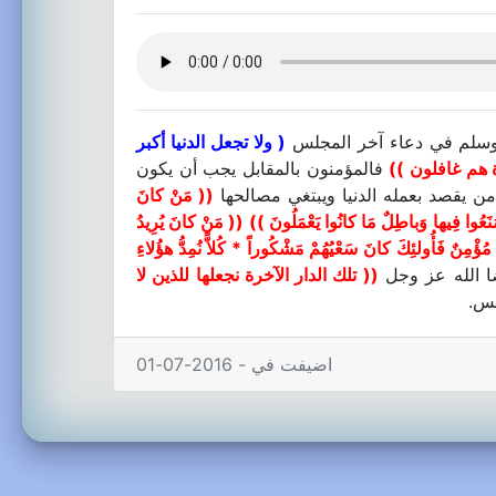
يه وسلم في دعاء آخر المجلس
( ولا تجعل الدنيا أكبر
 هم غافلون ))
فالمؤمنون بالمقابل يجب أن يكون
من يقصد بعمله الدنيا ويبتغي مصالحها
(( مَنْ كانَ
َا صَنَعُوا فِيها وَباطِلٌ مَا كانُوا يَعْمَلُونَ ))
(( مَنْ كانَ يُرِيدُ
 مُؤْمِنٌ فَأُولئِكَ كانَ سَعْيُهُمْ مَشْكُوراً * كُلاًّ نُمِدُّ هؤُلاءِ
ضا الله عز وجل
(( تلك الدار الآخرة نجعلها للذين لا
مس.
اضيفت في - 2016-07-01