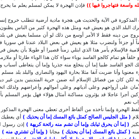
له واسعة فتهاجروا فيها ))
فإذن الهجرة لا يمكن لمسلم يعلم ما يخرج
المذكورة في الآية والحديث هي هجرة مادية أرضية تتطلب خروج إنسان ف
بترك البلد الذي هو يعيش فيه ومثل هذه الهجرة كثير من الناس يظنون 
خروج من دينه فقط لا الأمر أوسع من ذلك لو أن مسلما يعيش في بل
عضاً أو جزءاً ولنضرب مثلا هو يعيش في بعض البلاد عندنا في سوريا 
مية فالإسلام يأمر هذا الذي ابتلي زمناً قصيرا أو طويلا بأن يعيش في
 خلقاً هو تمام كالجو الفاسد بوباء سواء كان هذا الوباء طارئا أو ملازما
 الجو الفاسد طبيا إما أن ينخلع منه جذريا وإما أن يتعاطى أسباب و
ء معنويا وأنا ضربت آنفا مثلا بحارة اليهود والنصارى والبلد بلد مسلم
لله لكن كان من فضائل الإسلام أنه ضمن حرية المتدينين بدين غير دي
أمان على أرواحهم وعلى أديانهم وعلى أموالهم وأعراضهم ولذلك ا
كين أجرا عاجلا قد يؤثرون مساكنة أمثال هؤلاء فهل يؤمر المسلم بأن
اب نعم
 الهجرة وإنما نأخذه من ألفاظ أخرى تعطي معنى الهجرة المذكور في ا
لام
( مثل الجليس الصالح كمثل بائع المسك إما أن يحذيك )
أي يعطيك 
كير
( إما أن يحرق ثيابك وإما أن تشم منه رائحة كريهة )
إذن رسول ال
منه
( كمثل بائع المسك إما أن يحذيك )
مجانا
( وإما أن تشتري منه )
ب