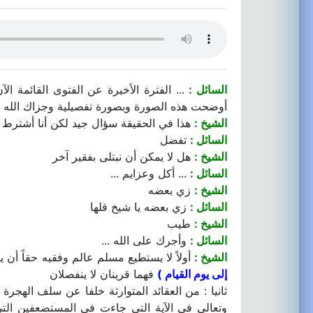
السائل :
... الفترة الأخيرة عن الفتوى القائمة 
أوضحت هذه الصورة وبصورة تفصيلية وجزاك الله ع
الشيخ :
هذا في الحقيقة سؤال جيد لكن أنا أشترط 
السائل :
تفضل
الشيخ :
هل لا يمكن أن نبتلى بفقير آخر
السائل :
... أكل وعزايم ...
الشيخ :
زي بعضه
السائل :
زي بعضه يا شيخ قلها
الشيخ :
طيب
السائل :
وأجرك على الله ...
الشيخ :
أولاً لا يستطيع مسلم عالم وفقيه حقاً أن 
إلى يوم القيام )
فهما قرينان لا ينفصلان
ثانيا : من العقائد المتوارثة خلفا عن سلف الهجر
وتعالى في الآية التي جاءت في المستضعفين التي