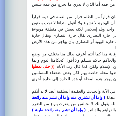
 من فمه أما الذي لا يدري ما يخرج من فمه فليس
راراً من الظلم فرارا من الفتنة في دينه فراراً
أن الهجرة لا تشرع ولا أقول ابتداءا لا تجب يظنون
د واحد وبلد إسلامي لكنه يعيش في منطقة موبوءة
في حارة النصارى يقال حارة النصارى ويقال حارة
 حارة اليهود أو النصارى بأن يهاجر من هذه الأرض
قاية هذا كما أنتم أعرف بذلك منا يختلف من وضع
 والحاكم حاكم مسلم ولا أقول كحكامنا اليوم وإنما
ن الإسلام ولكن كما قال رب الأنام
(( حتى يعطوا
تخذوا محلة خاصة بهم لكن بعض ضعفاء المسلمين
 يهجر هذه المحلة أو هذه الحارة إلى حارة أخرى
لآية والحديث والعقيدة السلفية أيضا لا بد أنكم
مجانا
( وإما أن تشتري منه وإما أن تشم منه رائحة
له يقول لك لا تجالس من يضرك بنوع من الضرر
الدراهم والدنانير
( وإما أن تشم منه رائحة طيبة )