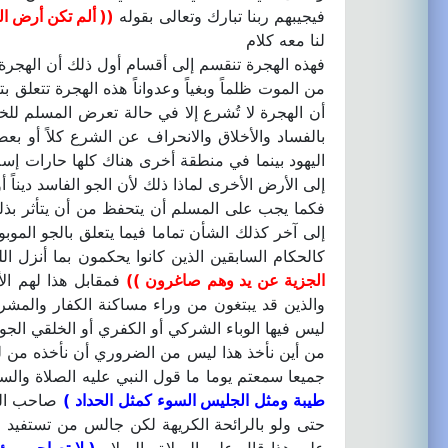
فيجيبهم ربنا تبارك وتعالى بقوله
(( ألم تكن أرض ال
لنا معه كلام
فهذه الهجرة تنقسم إلى أقسام أول ذلك أن الهجرة 
من الموت ظلماً وبغياً وعدواناً هذه الهجرة تتعلق 
أن الهجرة لا تُشرع إلا في حالة تعرض المسلم لل
بالفساد والأخلاق والانحراف عن الشرع كلاً أو ب
اليهود بينما في منطقة أخرى هناك كلها حارات إسلا
إلى الأرض الأخرى لماذا ذلك لأن الجو الفاسد ديناً أو
فكما يجب على المسلم أن يتحفظ من أن يتأثر بذلك
إلى آخر كذلك الشأن تماما فيما يتعلق بالجو الموبو
كالحكام السابقين الذين كانوا يحكمون بما أنزل ا
الجزية عن يد وهم صاغرون ))
فمقابل هذا لهم ال
والذين قد يبتغون من وراء مساكنة الكفار والمشر
ليس فيها الوباء الشركي أو الكفري أو الخلقي الجو
من أين نأخذ هذا ليس من الضروري أن نأخذه من لفظ
جميعا سمعتم يوما ما قول النبي عليه الصلاة والس
طيبة ومثل الجليس السوء كمثل الحداد )
صاحب ال
حتى ولو بالرائحة الكريهة لكن جالس من تستفيد 