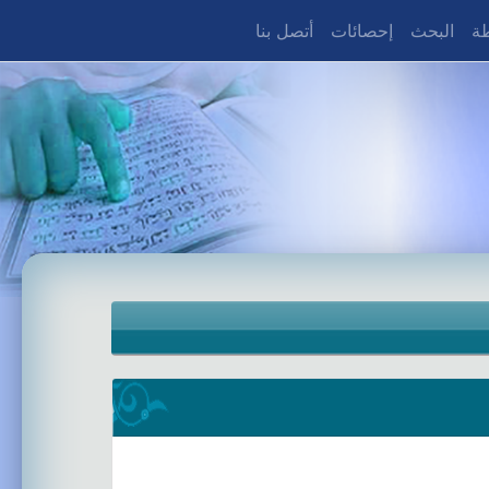
طة
البحث
إحصائات
أتصل بنا