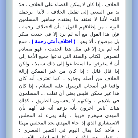
الخلاف ، إذا كان لا يمكن القضاء على الخلاف ، فلا
بد من السعي إلى تقليل الخلاف ، لأننا -يرحمك
الله- لأننا لا نعتقد ما يعتقده جماهير المسلمين
اليوم ، من إطلاقهم القول : بأن الاختلاف رحمة ،
فإن هذا القول مع أنه لم يرد إلا في حديث منكر
بل موضوع ، ألا وهو :
( اختلاف أمتي رحمة )
، فمع
أنه لم يرد إلا في مثل هذا الحديث ، فهو مصادم
لنصوص الكتاب والسنة التي تدعوا جميع الأمة إلى
أن لا يتفرقوا ما استطاعوا إلى ذلك سبيلا ، ولكن
إذا قال قائل : إذا كان من غير الممكن إزالة
الخلاف من أصله وجذره ، كما تعترف أنه كان
واقعا في أصحاب الرسول عليه السلام ، إذا كان
هذا غير ممكن فليس يعني أن نقلب ... المسلمون
في بلادهم ، ولكنهم لا يحسنون الطريق ، كذلك
هناك أناس آخرون بأنه يزعم أنه قد ألهم بأن
المهدي سيخرج قريبا ، وأنه يهيء له المجلس
الاستشاري الذي إذا جاء المهدي يجد المجلس مهيئا
، فأخذ كما يقال اليوم في التعبير العصري :
يستقطب بعض الأفراد من كل الجماعات والأحزاب