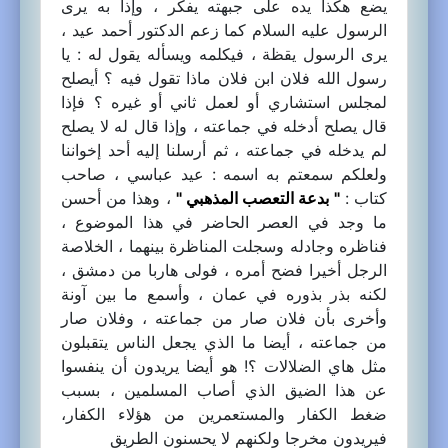
يضع هكذا يده على جبهته يفكر ، وإذا به يرى
الرسول عليه السلام كما زعم الدكتور أحمد عيد ،
يرى الرسول يقظة ، فيكلمه ويسأله يقول له : يا
رسول الله فلان ابن فلان ماذا تقول فيه ؟ أيصلح
لمجلس استشاري أو لعمل ثاني أو غيره ؟ فإذا
قال يصلح أدخله في جماعته ، وإذا قال له لا يصلح
لم يدخله في جماعته ، ثم أرسلنا إليه أحد إخواننا
ولعلكم سمعتم به اسمه : عيد عباسي ، صاحب
كتاب :
" بدعة التعصب المذهبي "
، وهذا من أحسن
ما وجد في العصر الحاضر في هذا الموضوع ،
فناظره وجادله وسجلت المناظرة بينهما ، الخلاصة
الرجل أخيرا فضح أمره ، فولى هاربا من دمشق ،
لكنه بذر بذوره في عمان ، وأسمع ما بين آونة
وأخرى بأن فلان صار من جماعته ، وفلان صار
من جماعته ، أيضا ما الذي يجعل الناس يتقبلون
مثل هاي الضلالات ؟! هو أيضا يريدون أن ينفسوا
عن هذا الضيق الذي أصاب المسلمين ، بسبب
ضغط الكفار والمستعمرين من هؤلاء الكفار،
فيريدون مخرجا ولكنهم لا يحسنون الطريق