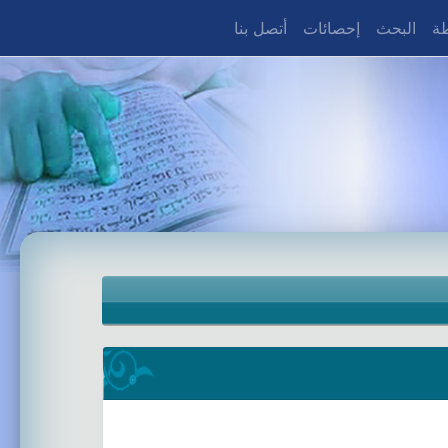
طة
البحث
إحصائات
أتصل بنا