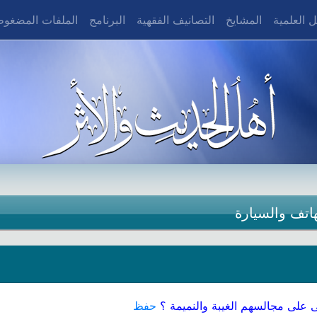
 العلمية
المشايخ
التصانيف الفقهية
البرنامج
الملفات المضغو
هاتف والسيارة
 على مجالسهم الغيبة والنميمة ؟
حفظ