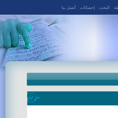
طة
البحث
إحصائات
أتصل بنا