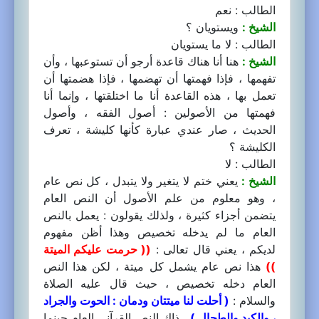
الطالب : نعم
الشيخ :
ويستويان ؟
الطالب : لا ما يستويان
الشيخ :
هنا أنا هناك قاعدة أرجو أن تستوعبها ، وأن
تفهمها ، فإذا فهمتها أن تهضمها ، فإذا هضمتها أن
تعمل بها ، هذه القاعدة أنا ما اختلقتها ، وإنما أنا
فهمتها من الأصولين : أصول الفقه ، وأصول
الحديث ، صار عندي عبارة كأنها كليشة ، تعرف
الكليشة ؟
الطالب : لا
الشيخ :
يعني ختم لا يتغير ولا يتبدل ، كل نص عام
، وهو معلوم من علم الأصول أن النص العام
يتضمن أجزاء كثيرة ، ولذلك يقولون : يعمل بالنص
العام ما لم يدخله تخصيص وهذا أظن مفهوم
لديكم ، يعني قال تعالى :
(( حرمت عليكم الميتة
))
هذا نص عام يشمل كل ميتة ، لكن هذا النص
العام دخله تخصيص ، حيث قال عليه الصلاة
والسلام :
( أحلت لنا ميتتان ودمان : الحوت والجراد
، والكبد والطحال )
، ذاك النص القرآني العام حينما