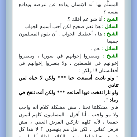
المسلَّم بها أنه الإنسان يدافع عن عرضه ويدافع
نفسه ؟
الشيخ :
أنا شو عم أقلك ؟!
السائل :
هذا نعم صحيح لكن أحب أسمع الجواب
الشيخ :
ها ، أعطيتك الجواب : أن يقوم المسلمون
جميعا
السائل :
نعم .
الشيخ :
وينصروا إخوانهم في سوريا ، وينصروا
إخوانهم في فلسطين ، ولا ينصروا إخوانهم في
أفغانستان !!! ولكن :
" ولو ناديت أسمعت حيا *** ولكن لا حياة لمن
تنادي
ولو نارا نفخت فيها أضاءت *** ولكن أنت تنفخ في
رماد "
.
هاي مشكلتنا نحنا ، مش مشكلة كلام أنه واجب
ولا مو واجب ، أنا أقول : المسلمون كلهم آثمون
جميعا ، لأنه كلهم تاركين الفرض العيني ، مش
فرض كفائي ، لكن هل هم ينهضون ؟ لا هذا كل
شيء ، نحنا شاطرين بس بالكلام ، لذلك أنا ما بريد