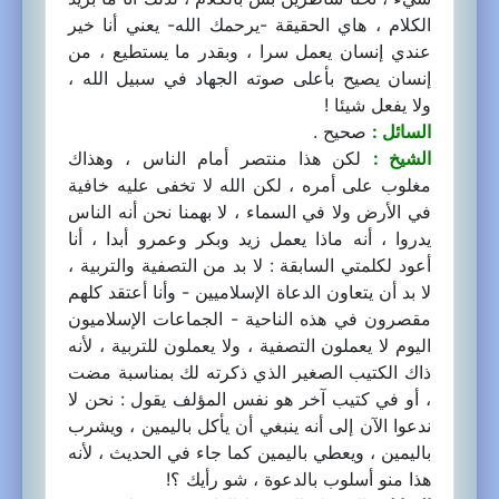
الكلام ، هاي الحقيقة -يرحمك الله- يعني أنا خير
عندي إنسان يعمل سرا ، وبقدر ما يستطيع ، من
إنسان يصيح بأعلى صوته الجهاد في سبيل الله ،
ولا يفعل شيئا !
السائل :
صحيح .
الشيخ :
لكن هذا منتصر أمام الناس ، وهذاك
مغلوب على أمره ، لكن الله لا تخفى عليه خافية
في الأرض ولا في السماء ، لا بهمنا نحن أنه الناس
يدروا ، أنه ماذا يعمل زيد وبكر وعمرو أبدا ، أنا
أعود لكلمتي السابقة : لا بد من التصفية والتربية ،
لا بد أن يتعاون الدعاة الإسلاميين - وأنا أعتقد كلهم
مقصرون في هذه الناحية - الجماعات الإسلاميون
اليوم لا يعملون التصفية ، ولا يعملون للتربية ، لأنه
ذاك الكتيب الصغير الذي ذكرته لك بمناسبة مضت
، أو في كتيب آخر هو نفس المؤلف يقول : نحن لا
ندعوا الآن إلى أنه ينبغي أن يأكل باليمين ، ويشرب
باليمين ، ويعطي باليمين كما جاء في الحديث ، لأنه
هذا منو أسلوب بالدعوة ، شو رأيك ؟!