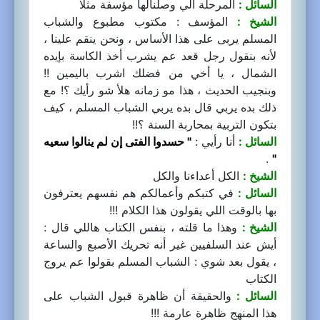
السائل :
المرحلة الي وصلنالها مؤسفة مثلا
الشيخ :
المؤسف : مكتوب مطبوع والشباب
المسلم يربى على هذا الأساس ، ونحن ينقم علينا ،
لأنه بنقول رجل قعد عم يشرب أخذ الكاسة بإيده
الشمال ، يا أخي من فضلك اشرب باليمين !!
وبنجيب الحديث ، هذا مو زمانه هلأ شو رأيك ؟! مع
ذلك بده يربي قال بده يربي الشباب المسلم ، كيف
بتكون التربية بمحاربة السنة ؟!!
السائل :
أنا رأيي :
" حسدوا الفتى إن لم ينالوا سعيه
.
"
الشيخ :
الكل أعداءنا والكل
السائل :
في كتبكم وأعمالكم هم نفسهم يعترفون
بها بالوقت اللي يقولون هذا الكلام !!!
الشيخ :
وهذا ما قلته ، بنفس الكتاب هاللي قال :
أيش عند السلفيين غير أنه تحريك الأصبع والساعة
، يقول بعد شوي : الشباب المسلم بقولوا عم يروج
الكتاب
السائل :
والحقيقة أن ظاهرة قبول الشباب على
هذا المنهج ظاهرة عارمة !!!