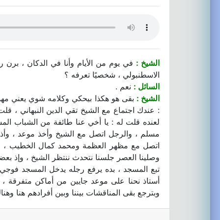
الشيخ :
في يوم من الأيام وأنا في الدكان ، برن 
الاسطنبولي ، شخصيًا تعرفه ؟
السائل :
نعم .
الشيخ :
بقى هو هكذا بيحكي وكلامه شوي يعني مهو م
: عندك اجتماع مع الشيخ تقي الدين النبهاني ، قل
لعنده قلت له : يا أخي عنا طائفة من الشباب الم
مسلم ، والرجل اتصل مع الشيخ وأخذ موعد ، وأذكر
اتصل مع مظهر العظمة ومحمد كمال الخطيب ، وص
وصلينا العصر جلسنا نتحدث ننتظر الشيخ ، وإذ بعض
تبع المسجد ، بده يرفع رجله يدخل المسجد فوجيء 
أستاذ نحنا على موعد جايين من أماكن متفرقة ، ق
وبترجع بقى المناقشات بيننا وبين أفرادهم هنا وهناك