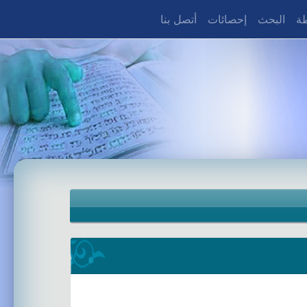
طة
البحث
إحصائات
أتصل بنا