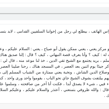
راس الهاتف ، بيطلع لي رجل من إخواننا السلفيين القدامى ، لابد 
ركز يعني ، يعني ممكن يقول أبو صياح ، يعني : السلام عليكم ، وعلي
ت له : كيف ؟ وأنا بعرف قصة النبهاني ، كيف ؟ قال : إلنا صديق هن
سلم ، بريد يجتمع مع الشيخ تقي الدين ، خذ لنا موعد منه ، قال لي
 جيدًا يوم اثنين بعد العصر ، في المسجد هناك ، رحنا صلينا الع
لاح الدين الشاش ، ونخبة يعني ممتازة من الشباب المسلم إلى م
هم بيلتفت بشوف الشيخ جاي نحو الباب ، بقوموا واحد ورى واحد ، كنت 
فيي ، شيء لا يصدق أبدا ، فكنت أنا آخر من صافحته ، وسلموا عليه ر
ال : والله ظروفي بتمنعني ، أعتذر والسلام عليكم ، وعليكم السلام 
 .