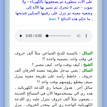
على آلات متطورة ثم يصعقونها بالكهرباء - ولا
تموت - حتى لا تتحرك ثم تسير بها الآلة إلى
وضعية معينة ثم تنزل على رقبتها السكين فتذبحها
, ما حكم هذه الذبائح ؟
حفظ
السائل :
بالنسبة للذبح الجماعي مثلاً ألف خروف
في وقت واحد، بتسمية واحدة ؟!
الشيخ :
كيف بوقت واحد، كيف بتصير ؟
السائل :
يعني بيدخل بطريقة معينة الخرفان ألف
خروف ، حاطط رأسه على طريقة معينة بينزل
سيف بيقطع رؤوسهم بوقت واحد !؟
سائل آخر : هدول شيخنا زي اللدعة الكهربائية ،
هذه زي الي بيستخدموها الآن في المسالخ الحديثة
، يضعون مثلاً ألف خروف بتنزل عليه زي اللدعة
الكهربائية الواحدة زي الي بيتخدر الخروف ، بنزل