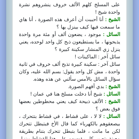
على المسلخ كلهم الألف خروف ينشروهم نشرة
واحدة شيخ !
الشيخ :
أنا أحببت أن أعرف هذه الصورة ، أنا هاي
ما سمعت فيها كيف بينزل يها ؟
السائل :
موجود ، يضعون ألف أو مئة مرة واحدة
يذبحونها ، ما يستطيعون ذبح كل واحد لوحده، يعني
ينزل زي المنشار سكينة كبيرة ؟
سائل آخر : الماكينات !
سائل آخر : سكينة كبيرة تذبح ألف خروف في ثانية
واحدة ، مش كل واحد يقول: بسم الله عليه، وكان
سؤال السائل بالأمس سألني عن هذه وهذه.
الشيخ :
بدي أفهم الصورة.
السائل :
شيخ أنا دخلت مسلخ هنا في عمان !
الشيخ :
الألف ذبيحة كيف يعني محطوطين بعضها
فوق بعض ؟
السائل :
لا لا ، على قشاط ، في قشاط بتتحرك ،
بيصعقوهم بالكهرباء كما قال الأخ فبتبطل تتحرك
لكن ما ماتت ، فلما بتبطل تتحرك بتنام بطريقة
معينة بتصير كل رؤوسهم على هذا القشاط بينزل