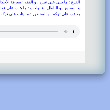
الفرع : ما يبنى على غيره . و الفقه : معرفة الأحكام
و الصحيح ، و الباطل . فالواجب : ما يثاب على فعله 
يعاقب على تركه . و المحظور : ما يثاب على تركه ، 