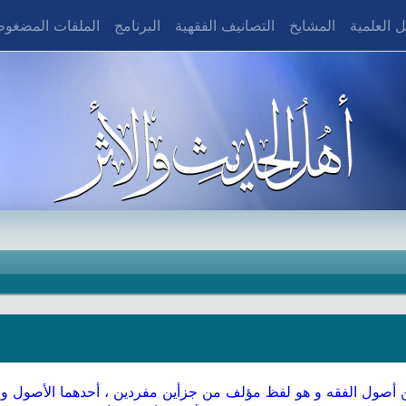
 العلمية
المشايخ
التصانيف الفقهية
البرنامج
الملفات المضغو
ول الفقه و هو لفظ مؤلف من جزأين مفردين ، أحدهما الأصول و الآخر