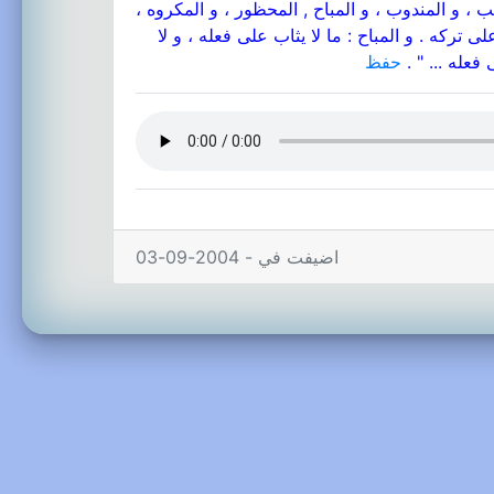
جب ، و المندوب ، و المباح , المحظور ، و المكروه ،
 تركه . و المباح : ما لا يثاب على فعله ، و لا
عله ... " .
حفظ
اضيفت في - 2004-09-03