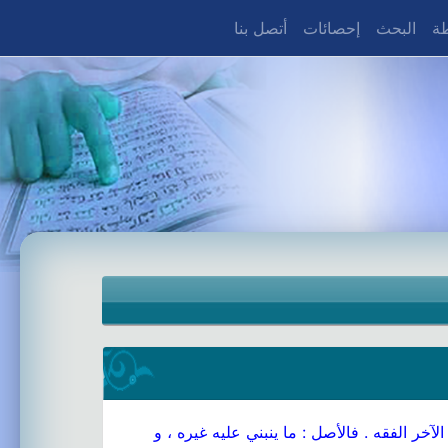
طة
البحث
إحصائات
أتصل بنا
 الفقه . فالأصل : ما ينبني عليه غيره ، و