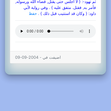
ثم تهود-: { لا أجلس حتى يقتل, قضاء الله ورسوله,
فأمر به, فقتل. متفق عليه } . وفي رواية لأبي
داود: { وكان قد استتيب قبل ذلك } .
حفظ
اضيفت في - 2004-09-09