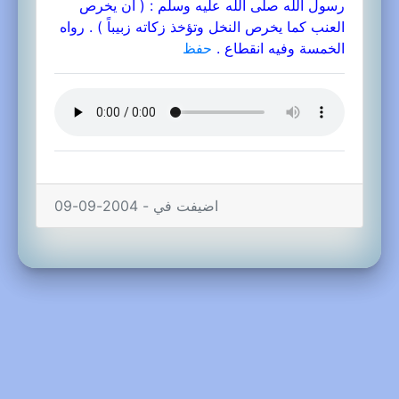
رسول الله صلى الله عليه وسلم : ( أن يخرص
العنب كما يخرص النخل وتؤخذ زكاته زبيباً ) . رواه
الخمسة وفيه انقطاع .
حفظ
اضيفت في - 2004-09-09