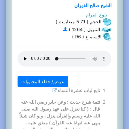
الشيخ صالح الفوزان
بلوغ المرام
الحجم ( 5.79
ميغابايت
)
التنزيل ( 1264 )
الإستماع ( 96 )
عرض/إخفاء المحتويات
تابع لباب عشرة النساء
تتمة شرح حديث : وعن جابر رضي الله عنه
قال : ( كنا نعزل على عهد رسول الله صلى
الله عليه وسلم والقرآن ينزل ، ولو كان شيئاً
ينهى عنه لنهانا عنه القرآن ) متفق عليه .