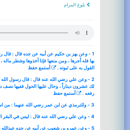
بلوغ المرام
1 - وعن بهز بن حكيم عن أبيه عن جده قال : قال رس
بها فله أجرها ، ومن منعها فإنا آخذوها وشطر ماله 
القول به على ثبوته .
أستمع
حفظ
2 - وعن علي رضي الله عنه قال : قال رسول الله 
لك عشرون ديناراً ، وحال عليها الحول ففيها نصف د
رفعه .
أستمع
حفظ
3 - وللترمذي عن ابن عمر رضي الله عنهما : من استفاد مالاً ، فلا زكاة عليه حتى يحول عليه الحول . والراجح وقفه .
4 - وعن علي رضي الله عنه قال : ليس في البقر العوامل صدقة . رواه أبو داود والدار قطني ، والراجح وقفه أيضاً .
5 - وعن عمرو بن شعيب عن أبيه عن جده عبدالله بن