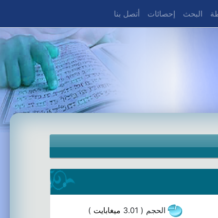
طة
البحث
إحصائات
أتصل بنا
الحجم ( 3.01
ميغابايت
)