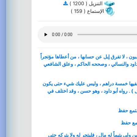
التنزيل ( 1200 )
الإستماع ( 159 )
ون ، لا تفرق إبل عن حسابها ، من أعطاها مؤتجراً
 داود والنسائي ، وصححه الحاكم ، وعلق الشافعي
 ، ففيها خمسة دراهم ، وليس عليك شيء حتى يكون
) . رواه أبو داود ، وهو حسن ، وقد اختلف في
تمع
حفظ
مع
حفظ
لي يتيماً له مال ، فليتجر له ولا يتركه حتى