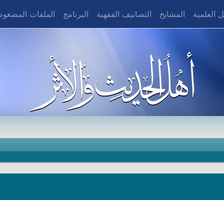
 العلمية
المشايخ
التصانيف الفقهية
البرنامج
الملفات المضغو