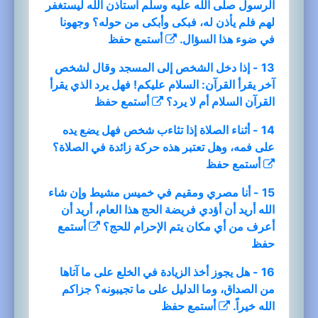
الرسول صلى الله عليه وسلم استأذن الله ليستغفر
لهم فلم يأذن له، فبكى وأبكى من حوله؟ وجهونا
في ضوء هذا السؤال.
أستمع
حفظ
13 - إذا دخل الشخص إلى المسجد وقال لشخص
آخر يقرأ القرآن: السلام عليكم! فهل يرد الذي يقرأ
القرآن السلام أم لا يرد؟
أستمع
حفظ
14 - أثناء الصلاة إذا تثاءب شخص فهل يضع يده
على فمه، وهل تعتبر هذه حركة زائدة في الصلاة؟
أستمع
حفظ
15 - أنا مصري ومقيم في خميس مشيط وإن شاء
الله أريد أن أؤدي فريضة الحج هذا العام، أريد أن
أعرف من أي مكان يتم الإحرام للحج؟
أستمع
حفظ
16 - هل يجوز أخذ الزيادة في الخلع على ما آتاها
من الصداق، وما الدليل على ما تجيبونه؟ جزاكم
الله خيراً.
أستمع
حفظ