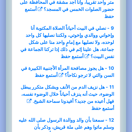
متر واحد تقريباً، وأنا أجد مشقة في المحافظة على
حضور الصلوات الخمس في المسجد؟
أستمع
حفظ
9 - نصلي في البيت أحياناً الصلاة المكتوبة أنا
وإخواني ووالدي وإخوتي، ولكننا نصليها كل واحد
لوحده، ولا نصليها مع إمامٍ واحد منا على شكل
جماعة، هل علينا إثم في ذلك إذا تركنا الجماعة في
نفس البيت؟
أستمع
حفظ
10 - هل يجوز مصافحة المرأة الأجنبية الكبيرة في
السن والتي لا ترجو نكاحاً؟
أستمع
حفظ
11 - هل نزيف الدم من الأنف وبشكل متكرر يبطل
الوضوء، حيث أنه ينزف أحياناً خلال الوضوء نفسه،
فهل أعيده من جديد؟ أفيدونا سماحة الشيخ.
أستمع
حفظ
12 - سمعنا بأن والد ووالدة الرسول صلى الله عليه
وسلم ماتوا وهم على ملة قريش، وذكر بأن