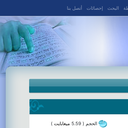
طة
البحث
إحصائات
أتصل بنا
الحجم ( 5.59
ميغابايت
)