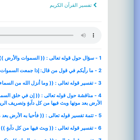
تفسير القرآن الكريم
1 - سؤال حول قوله تعالى : (( السموات والأرض )) ؟
2 - ما رأيكم في قول من قال: إذا جمعت السموات فمعناه الأجرام وإذا قيل سماء فمعناه العلو ؟
3 - تفسير قوله تعالى : (( وما أنزل الله من السماء من ماء فأحيا به الأرض بعد موتها ))
4 - مناقشة حول قوله تعالى : (( إن في خلق السموا
الأرض بعد موتها وبث فيها من كل دآبةٍ وتصريف الري
5 - تتمة تفسير قوله تعالى : (( فأحيا به الأرض بعد موتها )) والكلام على المجاز في القرآن واستدلالهم بقوله تعالى : (( واسأل القرية ))
6 - تفسير قوله تعالى : (( وبث فيها من كل دآبةٍ ))