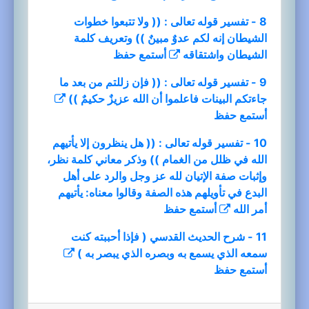
8 - تفسير قوله تعالى : (( ولا تتبعوا خطوات
الشيطان إنه لكم عدوٌ مبينٌ )) وتعريف كلمة
الشيطان واشتقاقه
أستمع
حفظ
9 - تفسير قوله تعالى : (( فإن زللتم من بعد ما
جاءتكم البينات فاعلموا أن الله عزيزٌ حكيمٌ ))
أستمع
حفظ
10 - تفسير قوله تعالى : (( هل ينظرون إلا يأتيهم
الله في ظلل من الغمام )) وذكر معاني كلمة نظر،
وإثبات صفة الإتيان لله عز وجل والرد على أهل
البدع في تأويلهم هذه الصفة وقالوا معناه: يأتيهم
أمر الله
أستمع
حفظ
11 - شرح الحديث القدسي ( فإذا أحببته كنت
سمعه الذي يسمع به وبصره الذي يبصر به )
أستمع
حفظ