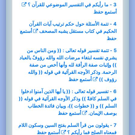
3 - ما رأيكم في التفسير الموضوعي للقرآن ؟
أستمع
حفظ
4 - تتمة الأسئلة حول حكم ترتيب آيات القرآن
الحكيم في كتاب مستقل يشبه المصحف
أستمع
حفظ
5 - تتمة تفسير قوله تعالى : (( ومن الناس من
يشري نفسه ابتغاء مرضات الله والله رؤوفٌ بالعباد
)) وإثبات صفة الرأفة لله وأنها أخص من صفة
الرحمة. وذكر الأوجه القرآئية في قوله (( والله
رؤوف ))
أستمع
حفظ
6 - تفسير قوله تعالى : (( يا أيها الذين آمنوا ادخلوا
في السلم كافةً )) وذكر الأوجه القرآئية في قوله ((
السلم )) و (( خطوات ))، وبيان فائدة الخطاب
بوصف الإيمان.
أستمع
حفظ
7 - يقولون من قرأ السلم بفتح السين وسكون اللام
فمعناه الصلح فما رأيكم ؟
أستمع
حفظ