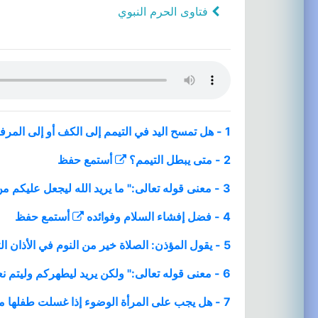
فتاوى الحرم النبوي
1 - هل تمسح اليد في التيمم إلى الكف أو إلى المرفق؟
2 - متى يبطل التيمم؟
أستمع
حفظ
3 - معنى قوله تعالى:" ما يريد الله ليجعل عليكم من حرج " وبيان تيسير الشريعة الإسلامية
4 - فضل إفشاء السلام وفوائده
أستمع
حفظ
5 - يقول المؤذن: الصلاة خير من النوم في الأذان الثاني في صلاة الصبح
6 - معنى قوله تعالى:" ولكن يريد ليطهركم وليتم نعمته عليكم لعلكم تشكرون " وتعريف الشكر وأركانه.
7 - هل يجب على المرأة الوضوء إذا غسلت طفلها من الغائط والبول؟