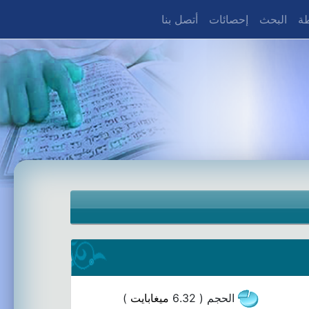
طة
البحث
إحصائات
أتصل بنا
الحجم ( 6.32
ميغابايت
)