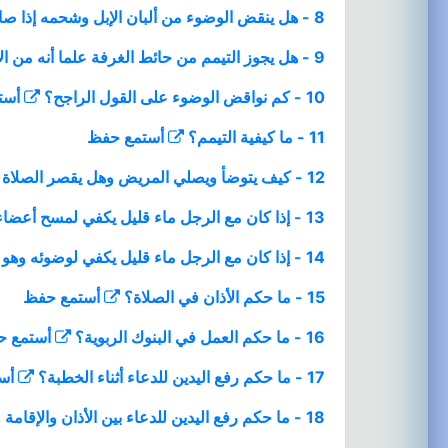
8 - هل ينقض الوضوء من ألبان الإبل وشحمه إذا صار زيتا؟
9 - هل يجوز التيمم من حائط الغرفة علما أنه من الإسمنت وليس من التراب؟
10 - كم نواقض الوضوء على القول الراجح؟
أست
11 - ما كيفية التيمم؟
أستمع
حفظ
12 - كيف يتوضأ ويصلي المريض وهل يقصر الصلاة الرباعية أو جمع الصلاتين؟
13 - إذا كان مع الرجل ماء قليل يكفي لمسح أعضاءه فهل يجوز المسح فقط؟
14 - إذا كان مع الرجل ماء قليل يكفي لوضوئه وهو على جنابة فكيف يفعل.؟
15 - ما حكم الأذان في الصلاة؟
أستمع
حفظ
16 - ما حكم العمل في البنوك الربوية؟
أستمع
ح
17 - ما حكم رفع اليدين للدعاء أثناء الخطبة؟
أس
18 - ما حكم رفع اليدين للدعاء بين الأذان والإقامة وبعد الفريضة؟