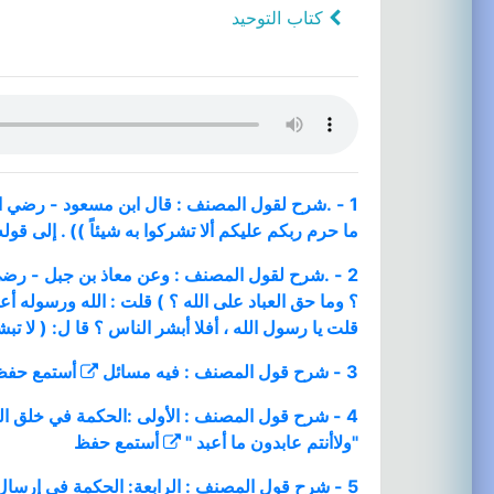
كتاب التوحيد
1 - .شرح لقول المصنف : قال ابن مسعود - رضي الله
ما حرم ربكم عليكم ألا تشركوا به شيئاً )) . إلى قوله
2 - .شرح لقول المصنف : وعن معاذ بن جبل - رضي ا
؟ وما حق العباد على الله ؟ ) قلت : الله ورسوله أعلم
قلت يا رسول الله ، أفلا أبشر الناس ؟ قا ل: ( لا ت
3 - شرح قول المصنف : فيه مسائل
أستمع
حفظ
4 - شرح قول المصنف : الأولى :الحكمة في خلق الجن 
"ولاأنتم عابدون ما أعبد "
أستمع
حفظ
5 - شرح قول المصنف : الرابعة: الحكمة في إرسال ا