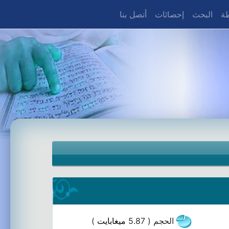
طة
البحث
إحصائات
أتصل بنا
الحجم ( 5.87
ميغابايت
)