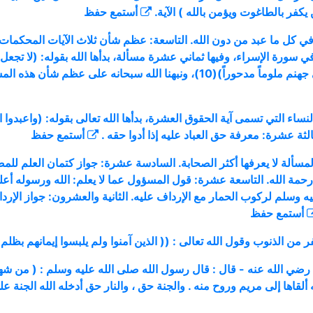
يكفر بالطاغوت ويؤمن بالله ) الآية.
أستمع
حفظ
في كل ما عبد من دون الله. التاسعة: عظم شأن ثلاث الآيات المحكمات
وختمها بقولـه: (ولا تجعل مع الله إلهاً آخر فتلقى في جهنم ملوماً مدحوراً)(10)،
ء التي تسمى آية الحقوق العشرة، بدأها الله تعالى بقوله: (واعبدوا الله
ثة عشرة: معرفة حق العباد عليه إذا أدوا حقه .
أستمع
حفظ
سألة لا يعرفها أكثر الصحابة. السادسة عشرة: جواز كتمان العلم للم
حمة الله. التاسعة عشرة: قول المسؤول عما لا يعلم: الله ورسوله أ
وسلم لركوب الحمار مع الإرداف عليه. الثانية والعشرون: جواز الإرداف
أستمع
حفظ
ي الله عنه - قال : قال رسول الله صلى الله عليه وسلم : ( من شهد أن 
لقاها إلى مريم وروح منه . والجنة حق ، والنار حق أدخله الله الجنة عل