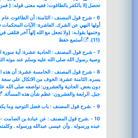
تحصل إلا بالكفر بالطاغوت؛ ففيه معنى قوله: ( فمن 
6 - شرح قول المصنف : الثامنة: أن الطاغوت عام 
(11).
أستمع
حفظ
7 - شرح قول المصنف : الحادية عشرة: آية سورة النسا
وصية رسول الله صلى الله عليه وسلم عند موته الثال
8 - شرح قول المصنف : الخامسة عشرة: أن هذه الم
يسره. الثامنة عشرة: الخوف من الاتكال على سعة ر
دون بعض. الحادية والعشرون: تواضعه صلى الله عليه 
جبل. الرابعة والعشرون: عظم شأن هذه المسألة.
9 - .شرح قول المصنف : باب فضل التوحيد وما يكفر من الذنوب وقول الله تعالى : (( الذين آمنوا ولم يلبسوا إيمانهم بظلم أولئك لهم الأمن وهم مهتدون )) .
10 - .شرح قول المصنف : عن عبادة بن الصامت - رض
عبده ورسوله . وأن عيسى عبدالله ورسوله . وكلمته أ