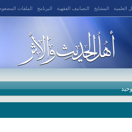
 العلمية
المشايخ
التصانيف الفقهية
البرنامج
الملفات المضغو
وحيد