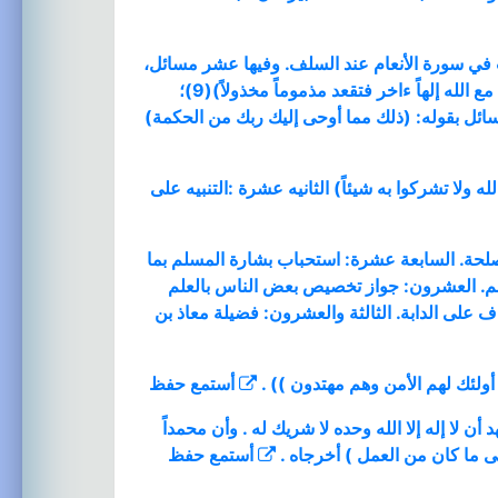
 في سورة الأنعام عند السلف. وفيها عشر مسائل،
أولها النهي عن الشرك. العاشرة: الآيات المحكمات في سورة الإسراء، وفيها ثماني عشرة مسألة، بدأها الله بقوله: (لا تجعل مع الله إلهاً ءاخر فتقعد مذموماً مخذولاً)(9)؛
 ونبهنا الله سبحانه على عظم شأن هذه المسائل بقوله: (ذلك مما أوحى إليك ربك من الحكمة)
 ولا تشركوا به شيئاً) الثانيه عشرة :التنبيه على
صلحة. السابعة عشرة: استحباب بشارة المسلم بما
علم. العشرون: جواز تخصيص بعض الناس بالعلم
 على الدابة. الثالثة والعشرون: فضيلة معاذ بن
أستمع
حفظ
لا إله إلا الله وحده لا شريك له . وأن محمداً
ى ما كان من العمل ) أخرجاه .
أستمع
حفظ