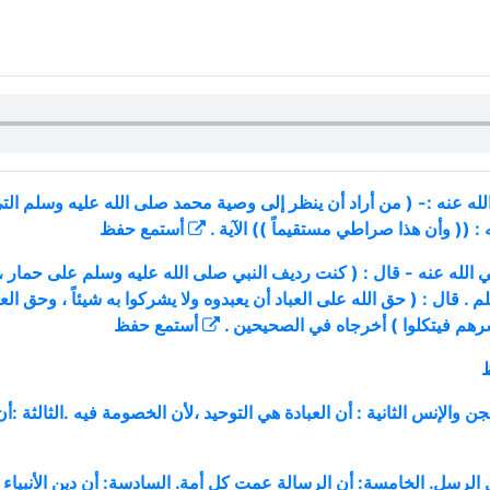
 عنه :- ( من أراد أن ينظر إلى وصية محمد صلى الله عليه وسلم التي عل
 : (( وأن هذا صراطي مستقيماً )) الآية .
أستمع
حفظ
لله عنه - قال : ( كنت رديف النبي صلى الله عليه وسلم على حمار ، فقا
 . قال : ( حق الله على العباد أن يعبدوه ولا يشركوا به شيئاً ، وحق العب
بشرهم فيتكلوا ) أخرجاه في الصحيحين .
أستمع
حفظ
والإنس الثانية : أن العبادة هي التوحيد ،لأن الخصومة فيه .الثالثة :أن
لرسل. الخامسة: أن الرسالة عمت كل أمة. السادسة: أن دين الأنبياء واحد